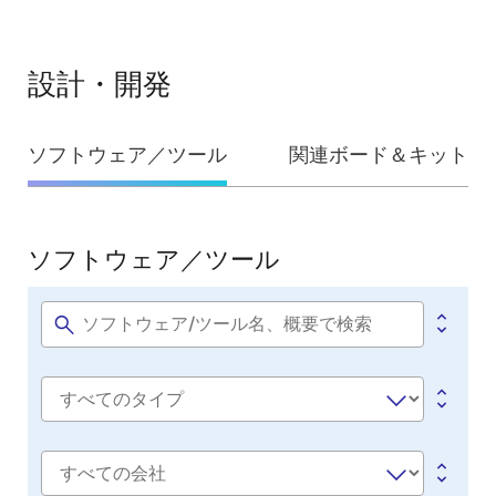
設計・開発
設
ソフトウェア／ツール
関連ボード＆キット
計・
開
発
ソフトウェア／ツール
ソ
フ
ト
Software
title
ウ
ェ
Software
ア
type
／
ツ
会