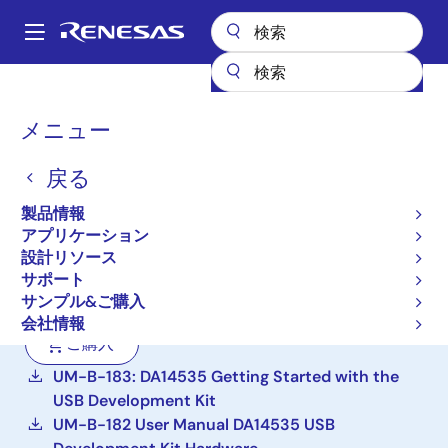
メ
イ
A
ン
Main
コ
設計リソース
ボード＆キット
DA14535-00FXDEVKT-U
navigation
ン
パ
メニュー
テ
SmartBond TINY DA14535
ン
ン
Bluetooth Low Energy 5.3
戻る
ツ
く
に
SoC USB開発キット
ず
製品情報
移
アプリケーション
DA14535-00FXDEVKT-U
動
設計リソース
サポート
アクティブ
サンプル&ご購入
会社情報
ご購入
UM-B-183: DA14535 Getting Started with the
USB Development Kit
UM-B-182 User Manual DA14535 USB