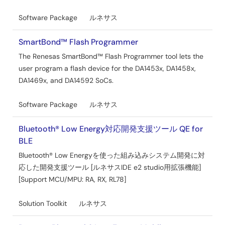
Software Package
ルネサス
SmartBond™ Flash Programmer
The Renesas SmartBond™ Flash Programmer tool lets the
user program a flash device for the DA1453x, DA1458x,
DA1469x, and DA14592 SoCs.
Software Package
ルネサス
Bluetooth® Low Energy対応開発支援ツール QE for
BLE
Bluetooth® Low Energyを使った組み込みシステム開発に対
応した開発支援ツール [ルネサスIDE e2 studio用拡張機能]
[Support MCU/MPU: RA, RX, RL78]
Solution Toolkit
ルネサス