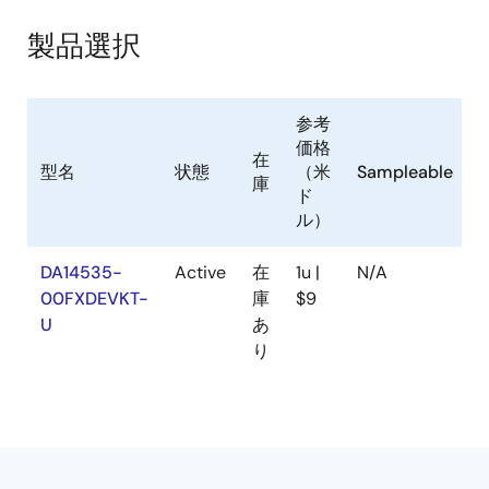
製品選択
参考
価格
在
型名
状態
（米
Sampleable
庫
ド
ル）
DA14535-
Active
在
1u |
N/A
00FXDEVKT-
庫
$9
U
あ
り