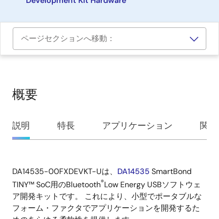
Development Kit Hardware
ページセクションへ移動：
概要
概
説明
特長
アプリケーション
関連
要
DA14535-00FXDEVKT-Uは、
DA14535
SmartBond
説
®
TINY™ SoC用のBluetooth
Low Energy USBソフトウェ
明
ア開発キットです。 これにより、小型でポータブルな
フォーム・ファクタでアプリケーションを開発するた