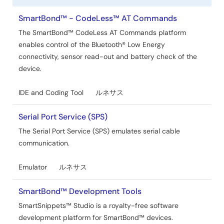
社
ー
名
SmartBond™ - CodeLess™ AT Commands
ル
The SmartBond™ CodeLess AT Commands platform
enables control of the Bluetooth® Low Energy
connectivity, sensor read-out and battery check of the
device.
IDE and Coding Tool
ルネサス
Serial Port Service (SPS)
The Serial Port Service (SPS) emulates serial cable
communication.
Emulator
ルネサス
SmartBond™ Development Tools
SmartSnippets™ Studio is a royalty-free software
development platform for SmartBond™ devices.