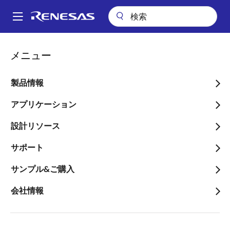
メ
イ
A
ン
Main
コ
アプリケーション
自動車
電気自動車&ハイブリッド車（EV/HEV）
navigation
メニュー
ン
48V/3kW 2/3 輪車用モータ制御
パ
テ
ン
48V/3kW 2/3 輪車用モータ
ン
製品情報
ツ
く
制御
に
アプリケーション
ず
移
設計リソース
動
サポート
ページセクションへ移動：
サンプル&ご購入
会社情報
概要