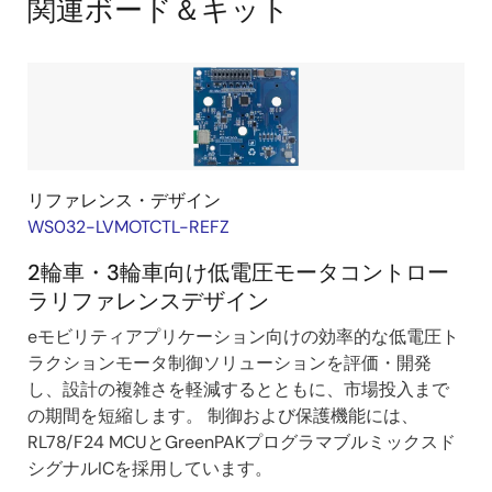
関連ボード＆キット
Diagram
リファレンス・デザイン
WS032-LVMOTCTL-REFZ
2輪車・3輪車向け低電圧モータコントロー
ラリファレンスデザイン
eモビリティアプリケーション向けの効率的な低電圧ト
ラクションモータ制御ソリューションを評価・開発
し、設計の複雑さを軽減するとともに、市場投入まで
の期間を短縮します。 制御および保護機能には、
RL78/F24 MCUとGreenPAKプログラマブルミックスド
シグナルICを採用しています。