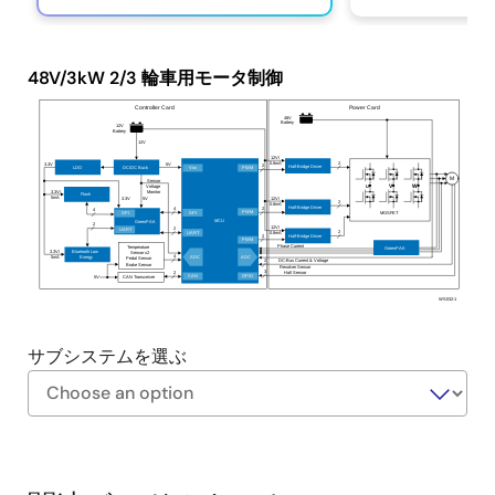
48V/3kW 2/3 輪車用モータ制御
Controller Card
Power
Card
48V
Battery
12V
Battery
12V
12V/
2
0.8mA
3.3V
5V
2
Half-Bridge Driver
LDO
DC/DC Buck
V
PWM
DD
M
Sensor
V
Voltage
W
U
Monitor
3.3V/
Flash
5mA
12V/
3.3V
5V
2
0.8mA
Half-Bridge Driver
4
2
4
PWM
SPI
MOSFET
SPI
MCU
GreenPAK
2
12V/
2
UART
2
UART
0.8mA
2
Half-Bridge Driver
PWM
Phase Current
Temperature
GreenPAK
Bluetooth Low
3.3V/
Sensor x2
4
ADC
ADC
5mA
Energy
Pedal Sensor
2
DC-Bus Current & Voltage
Brake Sensor
Resolver Sensor
3
2
Hall Sensor
CAN
GPIO
CAN Transceiver
5V
WS032-1
サブシステムを選ぶ
Exiting
Interactive
Block