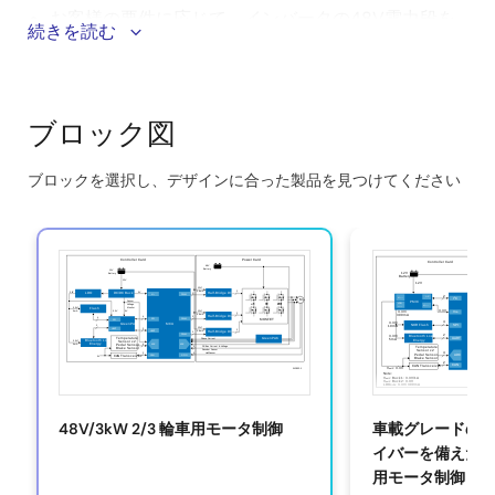
お客様の要件に応じて、インバータの48V電力段を
続きを読む
拡張するためのサポートが利用可能です。
GreenPAK ICは、BOM数が少ない位相過電流障害検
出に使用されます。
ブロック図
このPMICは、安全性と信頼性を向上させ、重要な車
載アプリケーションのASIL-B規格に適合していま
ブロックを選択し、デザインに合った製品を見つけてください
す。
Skip
interactive
block
diagram
48V/3kW 2/3 輪車用モータ制御
車載グレードの P
イバーを備えた 48V
用モータ制御