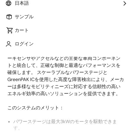
日本語
概
説明
サンプル
要
カート
電動二輪車および電動三輪車への移行には、効率的で
説
ログイン
スケーラブルなモータ制御システムが必要です。 この
明
48V インバータ設計は 3kW モータをサポートし、ブレ
ーキセンサやアクセルなどの主要な車両コンポーネン
トと統合して、正確な制御と最適なパフォーマンスを
確保します。 スケーラブルなパワーステージと
GreenPAK ICを使用した高度な障害検出により、メーカ
ーは多様なモビリティニーズに対応する信頼性の高い
エネルギ効率の高いソリューションを提供できます。
このシステムのメリット：
パワーステージは最大3kWのモータを駆動できま
す。