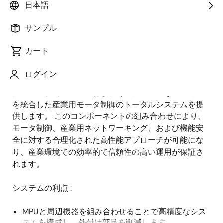
概要
日本語
サンプル
概
説明
要
カート
ログイン
ルネサスは、相互監視用のMPUとMCU、電源IC、デル
説
タシグマ(ΔΣ)変調器、およびその他の重要なデバイス
明
を統合した産業用モータ制御のトータルシステムを提
供します。 このコンポーネントの組み合わせにより、
モータ制御、産業用ネットワーキング、および機能安
全に対する合理化された高性能アプローチが可能にな
り、産業環境での効率的で信頼性の高い運用が保証さ
れます。
システムの利点 :
MPUと周辺機器を組み合わせることで高精度なシス
テムを構成し、外付け部品を削減します。