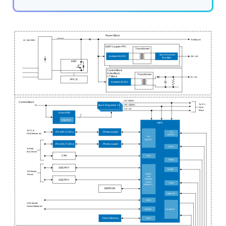
Power Block
To Motor xN
AC 100~200V
IGBT Coupler PFC
Transformer
Synchronous
20V <2A
Isolated AC/DC
Rectifier
IGBT
Control Block
FuSa Block
Transformer
CT Block
5V <1A
PFC IC
Isolated AC/DC
3.3V 300mA
Control Block
To: IC’s
1.8V <200mA
5V
Buck Regulator x3
FuSa
1.1V <1A
Block
GreenPAK
3
Sequencer
MPU
To PC or
SCI
RS-485 (Tx/Rx)
Photocoupler
RAM Monitor, etc.
(UART)
SCI
(UART)
RS-485 (Tx/Rx)
Photocoupler
GPIO
To Field
Bus Device
CAN
CAN
PWM
GbE PHY
DSMIF
To Ethernet
GMAC
Device
with
Ethernet
GbE PHY
Switch,
POE
EtherCAT
EEPROM
12bit A/D
USB
USB MicroB
Sensor Module etc.
IIC/SCI
Encoder-IF
xSPI
Flash Memory