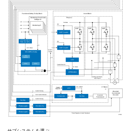
Functional Safety (FuSa) Block
Invert Block
Monitoring Over/Under
Phase U
Voltage x8
1.1V
For Motor
20V
1.8V
Monitoring IC
IGBT
IGBT
IGBT
3.3V
5V
IGBT Coupler
11pt text
LDO (for MCU) /
20V
PMIC (for MPU)
11pt text
8
IGBT Coupler
3.3V <50mA
To IGBT
Coupler
MCU/MPU (FuSa)
SCI
*
(UART)
6
LDO
GPIO
GPIO
Control Block 5V
*
5V <20mA
6
*
∆Σ Modulator
Including same blocks
with Phase U
U
V
W
M
3.3V <100mA
CT Block
Control
LDO
Block 5V
x3
Current Sensing
3
Absolute/
Incremental
Over Current Detection
3
Encoder
Current
Comparator
Op Amp
Transducer
3
Current Sensing
Op Amp
Photocoupler
RS-485 (Tx)
Photocoupler
RS-485 (Rx)
*Shunt Register or Current Transducer
JP191
サブシステムを選ぶ