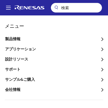
メ
イ
A
ン
Main
コ
アプリケーション
産業用機器
モータドライブ
navigation
メニュー
ン
産業用ネットワーク＆機能安全対応モータ制御システム
パ
テ
ン
産業用ネットワーク＆機能
ン
製品情報
ツ
く
安全対応モータ制御システ
に
アプリケーション
ず
ム
移
設計リソース
動
サポート
サンプル&ご購入
ページセクションへ移動：
会社情報