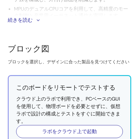
MPUのデュアルCPUコアを利用して、高精度のモー
タ制御と産業用イーサネット通信を実現します。
続きを読む
®
®
EtherCAT
、Ethernet/IP
™
、PROFINET
IRT、OPC
Unified Architecture(OPC UA)などの主要な産業用イ
ーサネットプロトコルをサポートし、最小限の外付
ブロック図
け部品を必要とするシンプルな構成で対応します。
1つのMPUと1つのMCUで相互監視を行う機能安全シ
ブロックを選択し、デザインに合った製品を見つけてください
ステムの構築を簡素化します。
Skip
シマフジ電機株式会社が用意した
SBEV-RZ/T2M評
interactive
価ボード
を搭載し、クラス最高のリアルタイム制御
block
アプリケーション向けのソフトウェアの開発と評価
このボードをリモートでテストする
diagram
が可能です。
クラウド上のラボで利用でき、PCベースのGUI
を使用して、物理ボードを必要とせずに、仮想
ラボで設計の構成とテストをすぐに開始できま
す。
ラボをクラウド上で起動