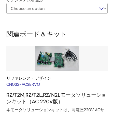
https://labonthecloud.renesas.com/free-
Exiting
pass/ac-
Interactive
servo-
Block
関連ボード＆キット
solution/50
Diagram
リファレンス・デザイン
CN032-ACSERVO
RZ/T2M,RZ/T2L,RZ/N2Lモータソリューショ
ンキット（AC 220V版）
本モータソリューションキットは、高電圧220V ACサ