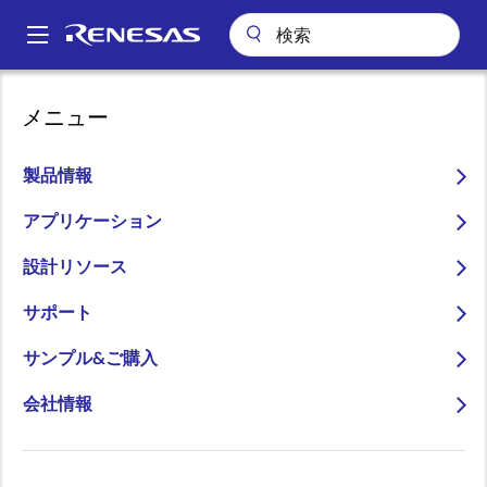
メ
イ
A
ン
Main
コ
アプリケーション
産業用機器
ビルディングオートメーション
navigation
メニュー
ン
ビルディングオートメーションのためのマルチプロトコルネットワー
パ
クシステム
テ
ン
ン
製品情報
ビルディングオートメーシ
ツ
く
ョンのためのマルチプロト
に
アプリケーション
ず
移
コルネットワークシステム
設計リソース
動
サポート
サンプル&ご購入
ページセクションへ移動：
会社情報