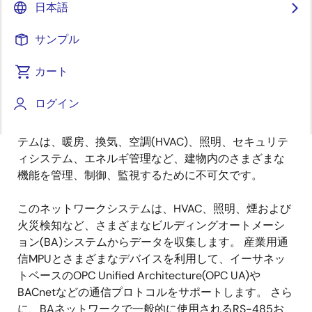
日本語
概要
サンプル
概
説明
アプリケーション
カート
要
ログイン
ビルディングオートメーション用のネットワークシス
説
テムは、暖房、換気、空調(HVAC)、照明、セキュリテ
明
ィシステム、エネルギ管理など、建物内のさまざまな
機能を管理、制御、監視するために不可欠です。
このネットワークシステムは、HVAC、照明、煙および
火災検知など、さまざまなビルディングオートメーシ
ョン(BA)システムからデータを収集します。 産業用通
信MPUとさまざまなデバイスを利用して、イーサネッ
トベースのOPC Unified Architecture(OPC UA)や
BACnetなどの通信プロトコルをサポートします。 さら
に、BAネットワークで一般的に使用されるRS-485お