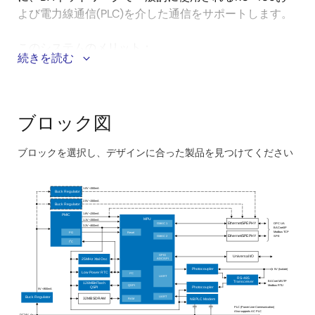
よび電力線通信(PLC)を介した通信をサポートします。
このシステムのメリット：
続きを読む
さまざまなネットワーク階層をカバーするゲートウ
ェイシステムをサポート
ブロック図
OPC UAやBACnetなどのBAイーサネット機能。
®
Modbus TCP、Ethernet/IP™、EtherCAT
などの産
ブロックを選択し、デザインに合った製品を見つけてください
業用イーサネットプロトコル。
Skip
BACnet MS/TPやModbus RTUなどのBAシリアル
interactive
1.0V <300mA
通信を備えたRS-485トランシーバ。
Buck Regulator
block
2.5V <300mA
Buck Regulator
ナローバンドPLC(NB-PLC)モデムは、BAシステム
diagram
1.8V <200mA
PMIC
MPU
1.1V <300mA
GMAC 1
Ethernet/SPE PHY
OPC UA
3.3V <800mA
BACnet/IP
でのPLC通信をサポートします。
Modbus TCP
Reset
PG
SPE
GMAC 2
Ethernet/SPE PHY
2
I
C
MPUにはTSN準拠の3ポートギガビットイーサネット
GPIO
Universal I/O
ADC/SPI
25MHz Xtal Osc
スイッチが組み込まれており、Time-Sensitive
5V (Isolate)
Photocoupler
Low Power RTC
2
I
C
UART
RS-485
BACnet MS/TP
Transceiver
Networking(TSN)互換デバイスをサポートして、リ
128MBit Flash
QSPI
Modbus RTU
Photocoupler
QSPI
5V <900mA
UART
Buck Regulator
アルタイムのデータ伝送とネットワーク効率を実現
RAM
32MB SDRAM
NB PLC Modem
PLC (Power Line Communication)
Also supports AC PLC
DC24V