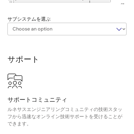
できます。
COM
JP246
MPU HOST I/Fにより、既存システムへの簡単かつ高
速な接続が可能
サブシステムを選ぶ
Exiting
Interactive
Block
サポート
Diagram
サポートコミュニティ
ルネサスエンジニアリングコミュニティの技術スタッ
フから迅速なオンライン技術サポートを受けることが
できます。