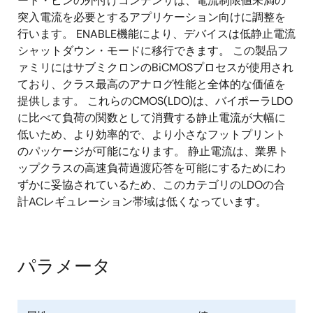
ート・ピンの外付けコンデンサは、電流制限値未満の
突入電流を必要とするアプリケーション向けに調整を
行います。 ENABLE機能により、デバイスは低静止電流
シャットダウン・モードに移行できます。 この製品フ
ァミリにはサブミクロンのBiCMOSプロセスが使用され
ており、クラス最高のアナログ性能と全体的な価値を
提供します。 これらのCMOS(LDO)は、バイポーラLDO
に比べて負荷の関数として消費する静止電流が大幅に
低いため、より効率的で、より小さなフットプリント
のパッケージが可能になります。 静止電流は、業界ト
ップクラスの高速負荷過渡応答を可能にするためにわ
ずかに妥協されているため、このカテゴリのLDOの合
計ACレギュレーション帯域は低くなっています。
パラメータ