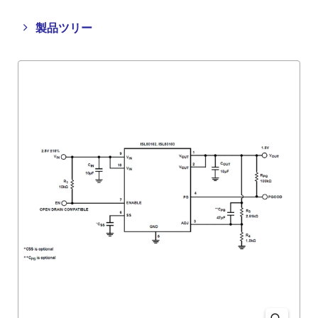
Close
Open
製品ツリー
product
product
tree
tree
menu
menu