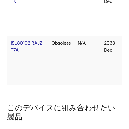
TK
Dec
庫
あ
り
ISL80102IRAJZ-
Obsolete
N/A
2033
在
T7A
Dec
庫
あ
り
このデバイスに組み合わせたい
製品