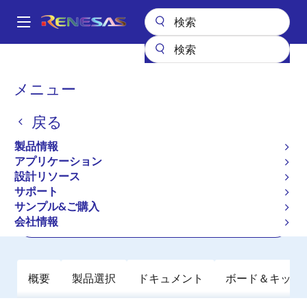
メ
イ
A
ン
Main
コ
全製品リスト
パワー & パワーマネジメント
navigation
ン
リニア・レギュレータ（LDO）
ISL80102
パ
メニュー
テ
ン
ISL80102
ン
戻る
ツ
く
アクティブ
長期製品供給対象
に
ず
製品情報
高性能2Aリニアレギュレータ
移
アプリケーション
動
設計リソース
サポート
データシート
サンプル&ご購入
会社情報
ご購入
概要
製品選択
ドキュメント
ボード＆キット