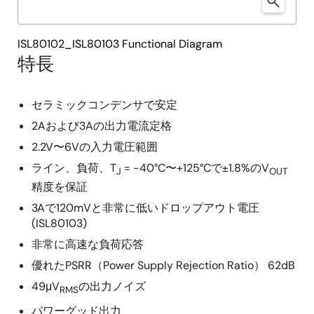
ISL80102_ISL80103 Functional Diagram
特長
セラミックコンデンサで安定
2Aおよび3Aの出力電流定格
2.2V〜6Vの入力電圧範囲
ライン、負荷、T
= -40°C〜+125°Cで±1.8%のV
J
OUT
精度を保証
3Aで120mVと非常に低いドロップアウト電圧
(ISL80103)
非常に高速な負荷応答
優れたPSRR（Power Supply Rejection Ratio） 62dB
49μV
の出力ノイズ
RMS
パワーグッド出力