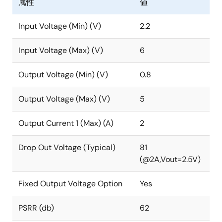
属性
値
Input Voltage (Min) (V)
2.2
Input Voltage (Max) (V)
6
Output Voltage (Min) (V)
0.8
Output Voltage (Max) (V)
5
Output Current 1 (Max) (A)
2
Drop Out Voltage (Typical)
81
(@2A,Vout=2.5V)
Fixed Output Voltage Option
Yes
PSRR (db)
62