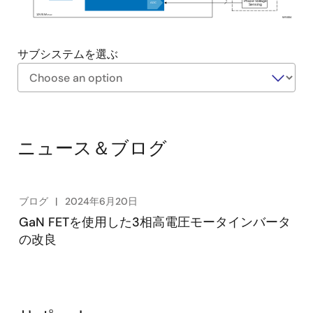
Phase Voltage
ADC
Sensing
12V/0.5A
max
WS004
サブシステムを選ぶ
Exiting
Interactive
Block
ニュース＆ブログ
Diagram
ブログ
2024年6月20日
GaN FETを使用した3相高電圧モータインバータ
の改良