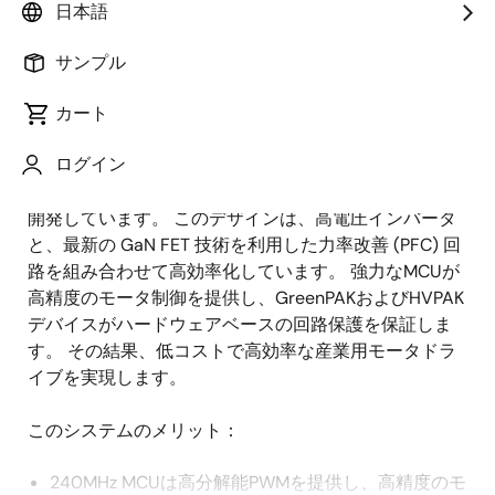
日本語
概
説明
アプリケーション
サンプル
要
カート
産業用アプリケーションでは、モータードライブ用の
説
ログイン
小型で効率的な高電圧インバータが要求されることが
明
多く、エンジニアは革新的な省エネソリューションを
開発しています。 このデザインは、高電圧インバータ
と、最新の GaN FET 技術を利用した力率改善 (PFC) 回
路を組み合わせて高効率化しています。 強力なMCUが
高精度のモータ制御を提供し、GreenPAKおよびHVPAK
デバイスがハードウェアベースの回路保護を保証しま
す。 その結果、低コストで高効率な産業用モータドラ
イブを実現します。
このシステムのメリット：
240MHz MCUは高分解能PWMを提供し、高精度のモ