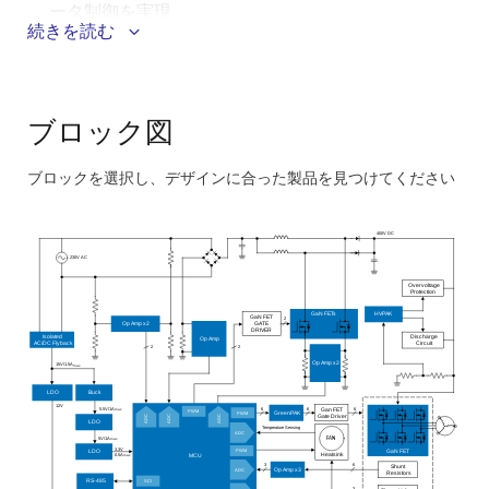
ータ制御を実現
続きを読む
GaN FETで高効率の力率改善(PFC)と3相インバータ
を実現
GreenPAKはハードウェアPWM突入電流保護を実現
ブロック図
HVPAKは過電圧保護と高電圧放電を保証します
ブロックを選択し、デザインに合った製品を見つけてください
Skip
interactive
400V DC
block
230V AC
diagram
Overvoltage
Protection
GaN FETs
HVPAK
GaN FET
2
GATE
Op Amp x2
DRIVER
Isolated
Discharge
Op Amp
AC/DC Flyback
Circuit
2
2
Op Amp x2
15V/1.5A
max
LDO
Buck
12V
6
6
6
5.5V/1A
Gan FET
max
PWM
PWM
GreenPAK
Gate Driver
ADC
ADC
ADC
LDO
Temperature Sensing
ADC
FAN
5V/1A
max
3.3V
PWM
GaN FET
LDO
0.5A
Heatsink
MCU
max
3
6
Shunt
ADC
Op Amp x3
Resistors
SCI
RS-485
3