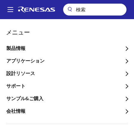
メ
イ
A
ン
Main
コ
アプリケーション
産業用機器
モータドライブ
navigation
メニュー
ン
1.2kW高電圧GaN FET搭載インバータ
パ
テ
ン
1.2kW高電圧GaN FET搭載
ン
製品情報
ツ
く
インバータ
に
アプリケーション
ず
移
設計リソース
動
サポート
ページセクションへ移動：
サンプル&ご購入
会社情報
概要