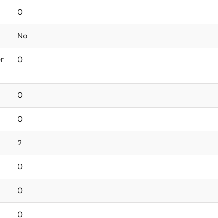
0
No
er
0
0
0
2
0
0
0