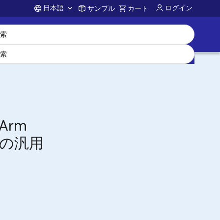
日本語
ログイン
サンプル
カート
Account
アArm
載の汎用