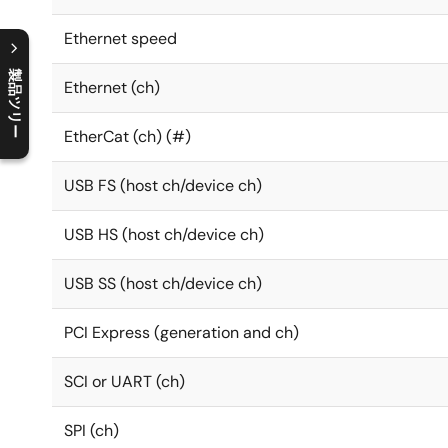
Ethernet speed
製品ツリー
Ethernet (ch)
C
l
o
s
e
p
r
o
d
u
c
t
t
r
e
e
m
e
n
O
p
e
n
p
r
o
d
u
c
t
t
r
e
e
m
e
n
EtherCat (ch) (#)
USB FS (host ch/device ch)
USB HS (host ch/device ch)
USB SS (host ch/device ch)
PCI Express (generation and ch)
SCI or UART (ch)
SPI (ch)