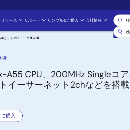
計リソース
サポート
サンプル&ご購入
会社情報
& 64ビットMPU
RZ/G2UL
対象
tex-A55 CPU、200MHz Singleコ
ガビットイーサーネット2chなどを搭
ご購入