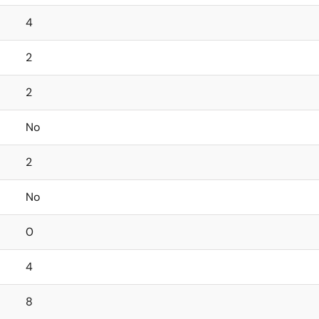
4
2
2
No
2
No
0
4
8