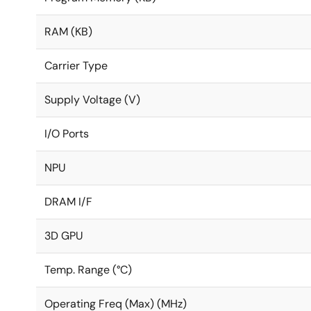
RAM (KB)
Carrier Type
Supply Voltage (V)
I/O Ports
NPU
DRAM I/F
3D GPU
Temp. Range (°C)
Operating Freq (Max) (MHz)