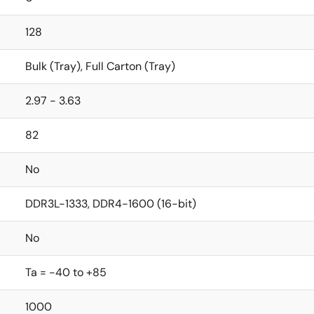
128
Bulk (Tray), Full Carton (Tray)
2.97 - 3.63
82
No
DDR3L-1333, DDR4-1600 (16-bit)
No
Ta = -40 to +85
1000