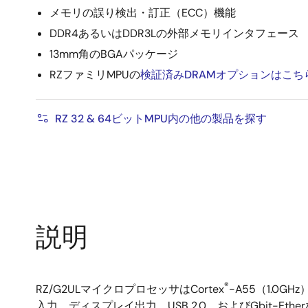
メモリの誤り検出・訂正（ECC）機能
DDR4あるいはDDR3Lの外部メモリインタフェース
13mm角のBGAパッケージ
RZファミリMPUの
検証済みDRAMオプションはこち
RZ 32 & 64ビットMPU内の他の製品を探す
説明
®
RZ/G2ULマイクロプロセッサはCortex
-A55（1.0
入力、ディスプレイ出力、USB 2.0、およびGbit