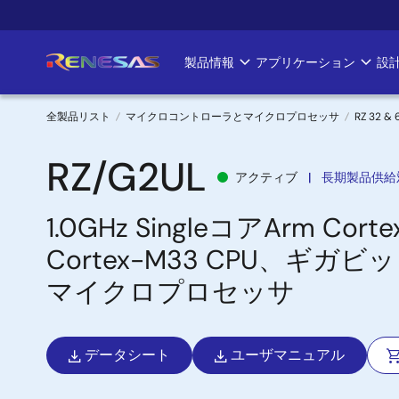
メ
イ
ン
製品情報
アプリケーション
設
Main
コ
ン
navigation
テ
全製品リスト
マイクロコントローラとマイクロプロセッサ
RZ 32 
ン
パ
ツ
RZ/G2UL
アクティブ
長期製品供給
に
ン
移
1.0GHz SingleコアArm Cor
く
動
Cortex-M33 CPU、ギ
ず
マイクロプロセッサ
データシート
ユーザマニュアル