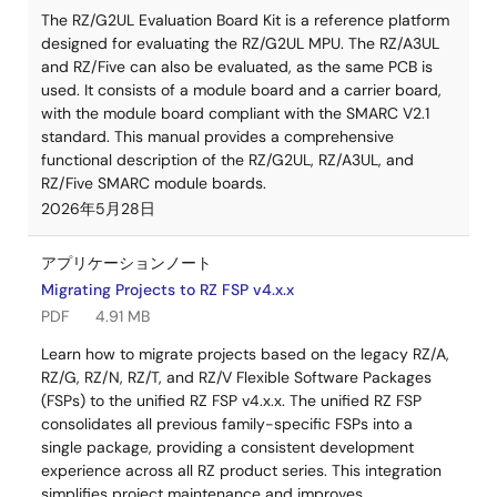
The RZ/G2UL Evaluation Board Kit is a reference platform
designed for evaluating the RZ/G2UL MPU. The RZ/A3UL
and RZ/Five can also be evaluated, as the same PCB is
used. It consists of a module board and a carrier board,
with the module board compliant with the SMARC V2.1
standard. This manual provides a comprehensive
functional description of the RZ/G2UL, RZ/A3UL, and
RZ/Five SMARC module boards.
2026年5月28日
アプリケーションノート
Migrating Projects to RZ FSP v4.x.x
PDF
4.91 MB
Learn how to migrate projects based on the legacy RZ/A,
RZ/G, RZ/N, RZ/T, and RZ/V Flexible Software Packages
(FSPs) to the unified RZ FSP v4.x.x. The unified RZ FSP
consolidates all previous family-specific FSPs into a
single package, providing a consistent development
experience across all RZ product series. This integration
simplifies project maintenance and improves