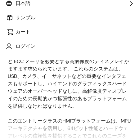
日本語
概
説明
サンプル
要
カート
現代のヒューマンマシンインタフェース (HMI) では、
説
ログイン
複雑なネットワーク、セキュリティ、システムのスケ
明
ーラビリティを確実に管理するために、64 ビット処理
と ECC メモリを必要とする高解像度のディスプレイが
ますます求められています。 これらのシステムは、
USB、カメラ、イーサネットなどの重要なインタフェー
スもサポートし、ハイエンドのグラフィックスハード
ウェアのオーバーヘッドなしに、高解像度ディスプレ
イのための長期的かつ拡張性のあるプラットフォーム
を提供しなければなりません。
このエントリークラスのHMIプラットフォームは、MPU
アーキテクチャを活用し、64ビット性能とハードウェ
アレベルの信頼性を提供することでこれらのニーズを