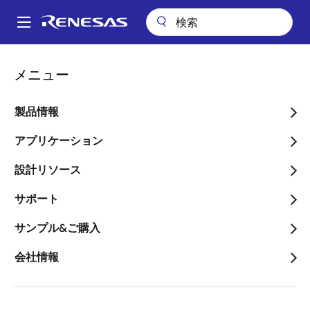
メ
イ
A
ン
Main
コ
アプリケーション
産業用機器
産業オートメーション
navigation
メニュー
ン
エントリークラスのHMIプラットフォーム
パ
テ
ン
エントリークラスのHMIプ
ン
製品情報
ツ
く
ラットフォーム
に
アプリケーション
ず
移
設計リソース
動
サポート
ページセクションへ移動：
サンプル&ご購入
会社情報
概要