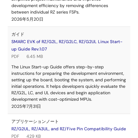
development efficiency by removing differences
between individual RZ series FSPs.
2026年5月20日
ガイド
SMARC EVK of RZ/G2L, RZ/G2LC, RZ/G2UL Linux Start-
up Guide Rev.1.07
PDF
6.45 MB
The Linux Start-up Guide offers step-by-step
instructions for preparing the development environment,
setting up the board, booting the system, and performing
initial operations. It helps developers quickly evaluate the
RZ/G2L, LC, and UL devices and begin application
development with cost-optimized MPUs.
2025年7月31日
アプリケーションノート
RZ/G2UL, RZ/A3UL, and RZ/Five Pin Compatibility Guide
PDF
429 KB