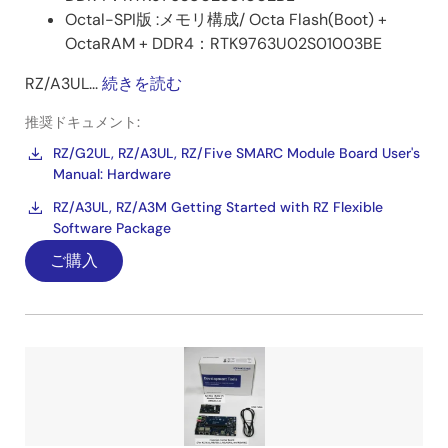
Octal-SPI版 :メモリ構成/ Octa Flash(Boot) +
OctaRAM + DDR4：RTK9763U02S01003BE
RZ/A3UL...
続きを読む
推奨ドキュメント:
RZ/G2UL, RZ/A3UL, RZ/Five SMARC Module Board User's
Manual: Hardware
RZ/A3UL, RZ/A3M Getting Started with RZ Flexible
Software Package
ご購入