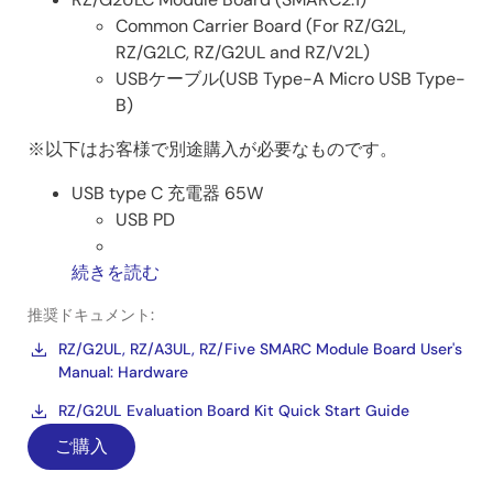
Common Carrier Board (For RZ/G2L,
RZ/G2LC, RZ/G2UL and RZ/V2L)
USBケーブル(USB Type-A Micro USB Type-
B)
※以下はお客様で別途購入が必要なものです。
USB type C 充電器 65W
USB PD
続きを読む
推奨ドキュメント:
RZ/G2UL, RZ/A3UL, RZ/Five SMARC Module Board User's
Manual: Hardware
RZ/G2UL Evaluation Board Kit Quick Start Guide
ご購入