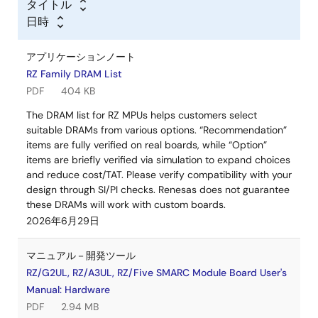
タイトル
日時
アプリケーションノート
RZ Family DRAM List
PDF
404 KB
The DRAM list for RZ MPUs helps customers select
suitable DRAMs from various options. “Recommendation”
items are fully verified on real boards, while “Option”
items are briefly verified via simulation to expand choices
and reduce cost/TAT. Please verify compatibility with your
design through SI/PI checks. Renesas does not guarantee
these DRAMs will work with custom boards.
2026年6月29日
マニュアル－開発ツール
RZ/G2UL, RZ/A3UL, RZ/Five SMARC Module Board User's
Manual: Hardware
PDF
2.94 MB