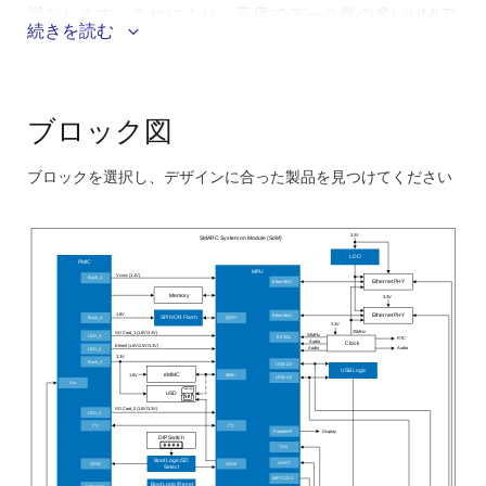
満たします。これにより、高度でデータ量の多いHMIア
続きを読む
プリケーション向けに、コスト効率に優れ、長期的に
安定したプラットフォームを実現します。
このシステムのメリット：
ブロック図
広範な通信インタフェースのサポートにより、様々
ブロックを選択し、デザインに合った製品を見つけてください
な産業用アプリケーションとのシームレスな統合が
Skip
可能となり、互換性を確保
interactive
3.3V
SMARC System on Module (SoM)
堅牢な電源装置はホットプラグ/スワップをサポート
block
LDO
PMIC
し、連続運転と最小限のダウンタイムが重要な産業
diagram
MPU
(1.1V)
V
CORE
Buck_1
Ether MAC
Ethernet PHY
環境において高い信頼性を確保
Memory
3.3V
1.8V
Ether MAC
Ethernet PHY
Buck_4
QSPI
SPI NOR Flash
Linuxオペレーティングシステムは、広くサポートさ
3.3V
25MHz
SD Card_1 (1.8V/3.3V)
24MHz
LDO_3
EXTAL
RTC
Audio
Clock
れている開発環境を提供し、アプリケーション開発
Ether0 (1.8V/2.5V/3.3V)
Audio
Audio
LDO_4
3.3V
Buck_3
USB 2.0
を加速し、既存のシステムとの互換性を確保
USB Logic
MMC
1.8V
eMMC
USB 2.0
V
IN
uSD
SD Card_0 (1.8V/3.3V)
LDO_2
2
2
I
C
I
C
Parallel-IF
Display
DIP Switch
SSI
Boot Logic/SD
UART
GPIO
SDHI
Select
MIPI CSI 2
Boot Logic/Reset