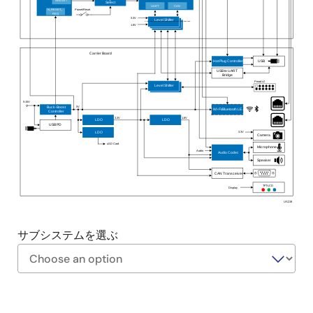
NRESET
Select
UART
CAN
Power/Reset
N_RESET_
REQ
3.3V
Level Shifter
1.8V
Carrier Board
USB
Hot Plug Controller
USB to UART
Bridge
Pmod x2
Level Shifter
5-15V
5V
Buck-Boost
Wi-Fi/Bluetooth LE
Controller
1.8V
3.3V
LDO
LDO
USB PD
3.3V
LDO
Camera
uSD Card
Microphone
Audio
Audio Codec
Speaker
CAN Transceiver
TFT-LCD
Display
US219
サブシステムを選ぶ
Exiting
Interactive