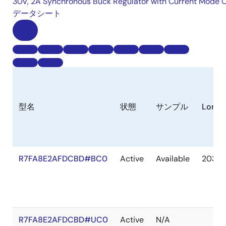
30V, 2A Synchronous Buck Regulator with Current Mode 
データシート
型名
状態
サンプル
Longe
R7FA8E2AFDCBD#BC0
Active
Available
2036 
R7FA8E2AFDCBD#UC0
Active
N/A