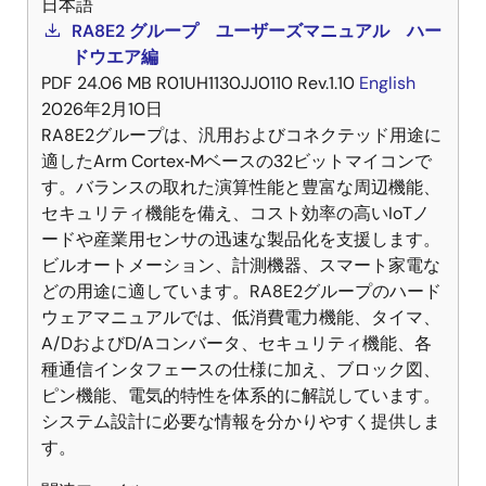
日本語
RA8E2 グループ ユーザーズマニュアル ハー
ドウエア編
PDF
24.06 MB
R01UH1130JJ0110 Rev.1.10
English
2026年2月10日
RA8E2グループは、汎用およびコネクテッド用途に
適したArm Cortex‑Mベースの32ビットマイコンで
す。バランスの取れた演算性能と豊富な周辺機能、
セキュリティ機能を備え、コスト効率の高いIoTノ
ードや産業用センサの迅速な製品化を支援します。
ビルオートメーション、計測機器、スマート家電な
どの用途に適しています。RA8E2グループのハード
ウェアマニュアルでは、低消費電力機能、タイマ、
A/DおよびD/Aコンバータ、セキュリティ機能、各
種通信インタフェースの仕様に加え、ブロック図、
ピン機能、電気的特性を体系的に解説しています。
システム設計に必要な情報を分かりやすく提供しま
す。