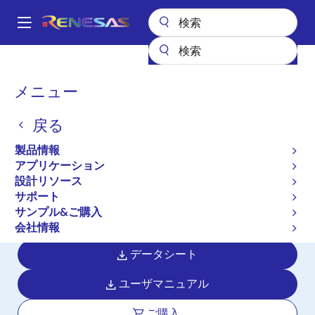
メ
イ
A
ン
Main
コ
全製品リスト
マイクロコントローラとマイクロプロセッサ
navigation
ン
RA Arm Cortex-M MCU
RA8E2
パ
メニュー
テ
ン
RA8E2
ン
戻る
ツ
く
アクティブ
長期製品供給対象
に
ず
製品情報
HeliumおよびTrustZone搭載 480MHz
移
アプリケーション
動
Arm Cortex-M85ベースのグラフィッ
設計リソース
クス対応エントリーラインマイクロコ
サポート
サンプル&ご購入
ントローラ
会社情報
データシート
ユーザマニュアル
ご購入