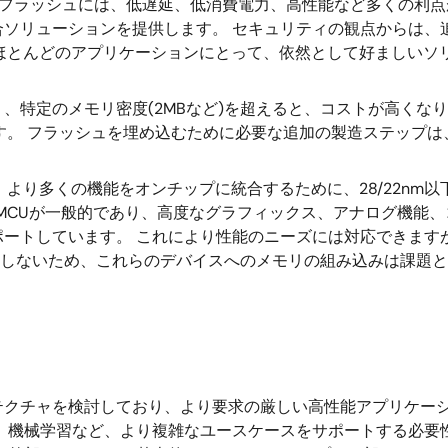
込みフラッシュには、低遅延、低消費電力、高性能など多くの利
ソリューションを提供します。 セキュリティの観点からは、
ほとんどのアプリケーションにとって、依然として好ましいソ
、特定のメモリ密度(2MBなど)を超えると、コストが高くな
す。 フラッシュを埋め込むために必要な追加の製造ステップ
、より多くの機能をオンチップに統合するために、28/22nm
持つMCUが一般的であり、高度なグラフィックス、アナログ機能
ポートしています。 これにより性能のニーズには対応できます
小しないため、これらのデバイスへのメモリの組み込みは課題と
テクチャを検討しており、より要求の厳しい高性能アプリケー
理、機械学習など、より複雑なユースケースをサポートする必要