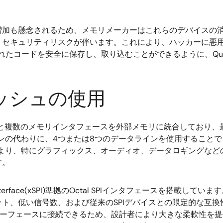
増加も懸念されるため、メモリメーカーはこれらのデバイスの
、セキュリティリスクが伴います。これにより、ハッカーに悪
たコードを安全に保存し、取り込むことができるように、Quad/O
ラッシュの使用
と複数のメモリインタフェースを外部メモリに統合しており、
インの代わりに、4つまたは8つのデータラインを使用することで
 これにより、特にグラフィックス、オーディオ、データロギング
す。
eral Interface(xSPI)準拠のOctal SPIインタフェースを
ト、低い信号数、および従来のSPIデバイスとの限定的な互換
インターフェースに接続できるため、設計者により大きな柔軟性を提