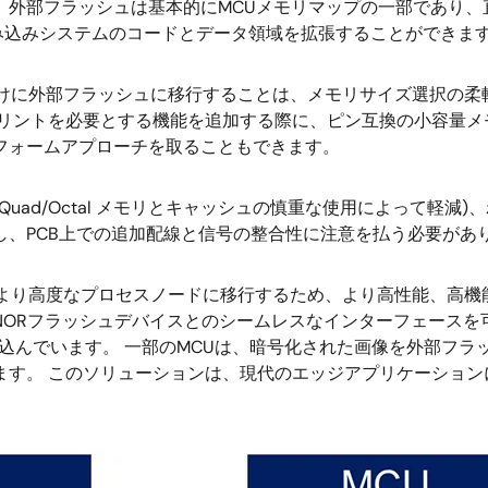
 外部フラッシュは基本的にMCUメモリマップの一部であり
み込みシステムのコードとデータ領域を拡張することができま
向けに外部フラッシュに移行することは、メモリサイズ選択の
プリントを必要とする機能を追加する際に、ピン互換の小容量
フォームアプローチを取ることもできます。
uad/Octal メモリとキャッシュの慎重な使用によって軽
し、PCB上での追加配線と信号の整合性に注意を払う必要があ
、より高度なプロセスノードに移行するため、より高性能、高
フラッシュデバイスとのシームレスなインターフェースを可能にするため
スを組み込んでいます。 一部のMCUは、暗号化された画像を外部
をサポートしています。 このソリューションは、現代のエッジアプリ