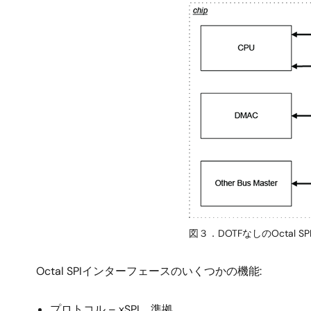
画
像
図３．DOTFなしのOctal SP
Octal SPIインターフェースのいくつかの機能:
プロトコル – xSPI、準拠