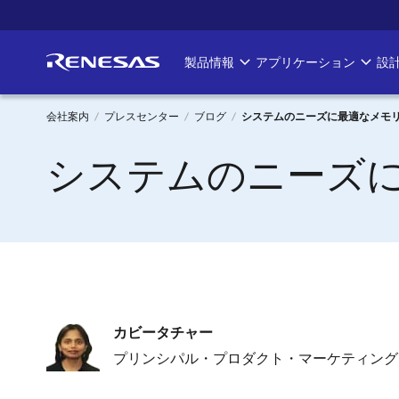
メ
イ
ン
製品情報
アプリケーション
設
Main
コ
ン
navigation
テ
会社案内
プレスセンター
ブログ
システムのニーズに最適なメモ
ン
パ
システムのニーズ
ツ
に
ン
移
く
動
ず
画
カビータチャー
像
プリンシパル・プロダクト・マーケティング