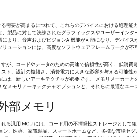
する需要が高まるにつれて、これらのデバイスにおける処理能
ーは、製品に対して洗練されたグラフィックスやユーザーインタ
習により、音声およびビジョンAI機能が可能になり、デバイ
ソリューションには、高度なソフトウェアフレームワークが不
ますが、コードやデータのための高速で信頼性が高く、低消費電
コスト、設計の複雑さ、消費電力に大きな影響を与える可能性が
めには、新しいアーキテクチャが必要です。 メモリメーカーと
まなメモリアーキテクチャオプションと、それらに最適なユー
外部メモリ
る汎用 MCU には、コード用の不揮発性ストレージとして組み
ション、医療、家電製品、スマートホームなど、多様な市場セ