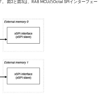
 図2と図3は、RA8 MCUのOctal SPIインターフェー