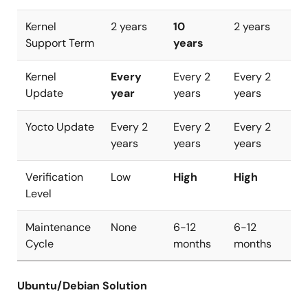
Kernel
2 years
10
2 years
Support Term
years
Kernel
Every
Every 2
Every 2
Update
year
years
years
Yocto Update
Every 2
Every 2
Every 2
years
years
years
Verification
Low
High
High
Level
Maintenance
None
6-12
6-12
Cycle
months
months
Ubuntu/Debian Solution