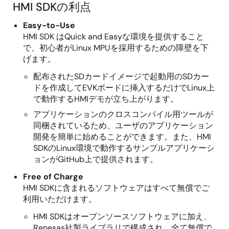
HMI SDKの利点
RZ/N2H
RZ/G2UL
RZ/G2N,
RZ/G3S
RZ/G2E
Easy-to-Use
HMI SDK はQuick and Easyな環境を提供すること
VLP
6.12,
-
-
で、初心者がLinux MPUを採用するための障壁を下
v5
6.12-rt
げます。
配布されたSDカードイメージで起動用のSDカー
VLP
6.1,
-
-
ドを作成してEVKボードに挿入するだけでLinux上
v4
6.1-rt
で動作するHMIデモが立ち上がります。
アプリケーションのクロスコンパイル用ツールが
VLP v3
5.10,
-
同梱されているため、ユーザのアプリケーション
5.10-rt
開発を簡単に始めることができます。また、HMI
SDKのLinux環境で動作するサンプルアプリケーシ
VLP64
4.19,
-
-
ョンがGitHub上で提供されます。
4.19-rt
Free of Charge
HMI SDKに含まれるソフトウェアはすべて無償でご
VLP v2
4.4,
-
-
-
利用いただけます。
4.4-rt
HMI SDKはオープンソースソフトウェアに加え、
Renesas社製ライブラリで構成され、全て無償で