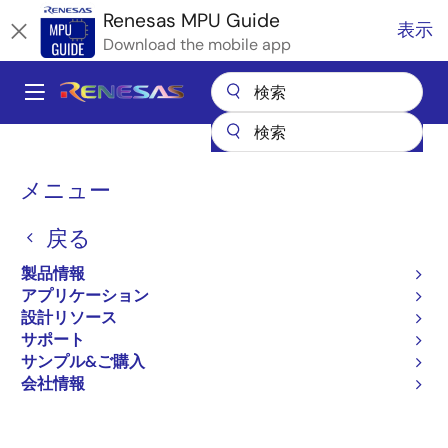
メ
Renesas MPU Guide
表示
イ
Download the mobile app
ン
コ
A
ン
Main
テ
全製品リスト
マイクロコントローラとマイクロプロセッサ
ン
navigation
RZ 32 & 64ビットMPU
RZ/Gシリーズ
パ
ツ
メニュー
RZ MPU ソフトウェアパッケージ
に
ン
RZ MPU ソフトウェアパッ
移
戻る
く
動
ケージ
ず
製品情報
アプリケーション
設計リソース
サポート
ページセクションへ移動：
サンプル&ご購入
会社情報