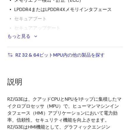
メモリエラー検出・訂正（ECC）
LPDDR4またはLPDDR4Xメモリインタフェース
セキュアブート
セキュアアップデート
もっと見る
ハードウエア暗号IP
真性乱数発生器（TRNG）
RZ 32 & 64ビットMPU内の他の製品を探す
JTAG認証
Arm TrustZone
FCBGAパッケージ（15mm x 15mm、21mm x
説明
21mm）
RZファミリMPUの
検証済みDRAMオプションはこち
ら
RZ/G3Eは、クアッドCPUとNPUを1チップに集積したマ
イクロプロセッサ（MPU）で、ヒューマンマシンイン
タフェース（HMI）アプリケーションにおいて電力効
率、信頼性、セキュリティ機能を向上させます。
RZ/G3EはHMI機能として、グラフィックエンジン