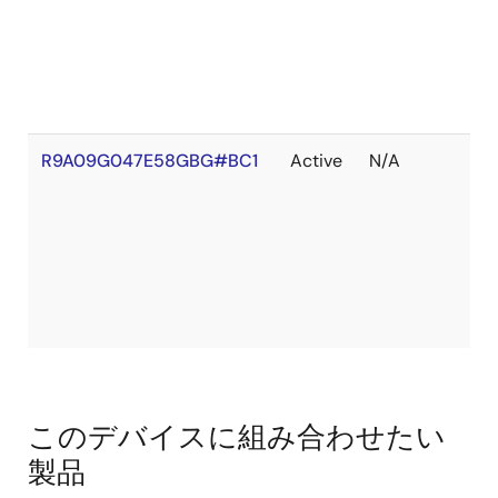
れ
R9A09G047E58GBG#BC1
Active
N/A
在
庫
切
れ
このデバイスに組み合わせたい
製品