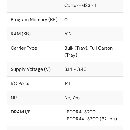
Cortex-M33 x 1
Program Memory (KB)
0
RAM (KB)
512
Carrier Type
Bulk (Tray), Full Carton
(Tray)
Supply Voltage (V)
3.14 - 3.46
I/O Ports
141
NPU
No, Yes
DRAM I/F
LPDDR4-3200,
LPDDR4X-3200 (32-bit)