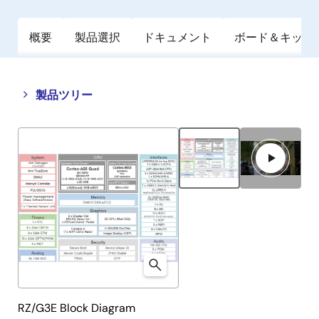
概要
製品選択
ドキュメント
ボード＆キット
Close
Open
製品ツリー
product
product
tree
tree
menu
menu
RZ/G3E Block Diagram