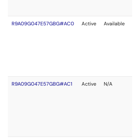
R9A09G047E57GBG#AC0
Active
Available
在
庫
あ
り
R9A09G047E57GBG#AC1
Active
N/A
在
庫
切
れ