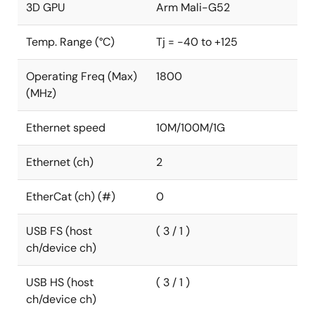
3D GPU
Arm Mali-G52
Temp. Range (°C)
Tj = -40 to +125
Operating Freq (Max)
1800
(MHz)
Ethernet speed
10M/100M/1G
Ethernet (ch)
2
EtherCat (ch) (#)
0
USB FS (host
( 3 / 1 )
ch/device ch)
USB HS (host
( 3 / 1 )
ch/device ch)