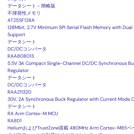
データシート－簡略版
不揮発性メモリ
AT25SF128A
128Mbit, 2.7V Minimum SPI Serial Flash Memory with Dual 
Support
データシート
DC/DCコンバータ
RAA808013
5.5V 3A Compact Single-Channel DC/DC Synchronous Bu
Regulator
データシート
DC/DCコンバータ
RAA211320
30V, 2A Synchronous Buck Regulator with Current Mode 
データシート
RA Arm Cortex-M MCU
RA8D1
HeliumおよびTrustZone搭載 480MHz Arm Cortex-M85