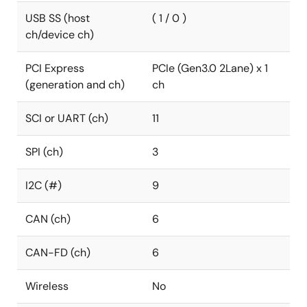
USB SS (host
( 1 / 0 )
ch/device ch)
PCI Express
PCIe (Gen3.0 2Lane) x 1
(generation and ch)
ch
SCI or UART (ch)
11
SPI (ch)
3
I2C (#)
9
CAN (ch)
6
CAN-FD (ch)
6
Wireless
No