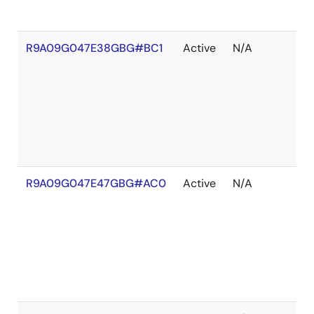
R9A09G047E38GBG#BC1
Active
N/A
在
庫
切
れ
R9A09G047E47GBG#AC0
Active
N/A
在
庫
切
れ