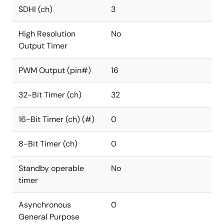
SDHI (ch)
3
High Resolution
No
Output Timer
PWM Output (pin#)
16
32-Bit Timer (ch)
32
16-Bit Timer (ch) (#)
0
8-Bit Timer (ch)
0
Standby operable
No
timer
Asynchronous
0
General Purpose