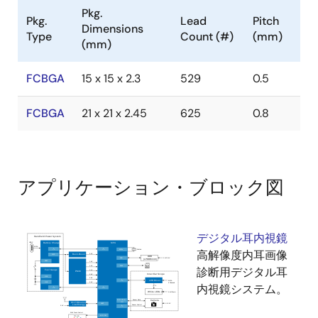
Pkg.
Pkg.
Lead
Pitch
Dimensions
Type
Count (#)
(mm)
(mm)
FCBGA
15 x 15 x 2.3
529
0.5
FCBGA
21 x 21 x 2.45
625
0.8
アプリケーション・ブロック図
デジタル耳内視鏡
高解像度内耳画像
診断用デジタル耳
内視鏡システム。