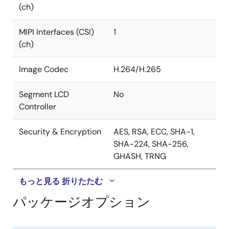
(ch)
MIPI Interfaces (CSI)
1
(ch)
Image Codec
H.264/H.265
Segment LCD
No
Controller
Security & Encryption
AES, RSA, ECC, SHA-1,
SHA-224, SHA-256,
GHASH, TRNG
もっと見る
折りたたむ
パッケージオプション