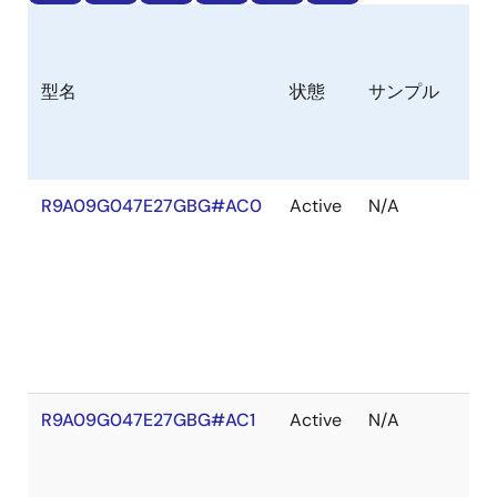
在
型名
状態
サンプル
庫
R9A09G047E27GBG#AC0
Active
N/A
在
庫
切
れ
R9A09G047E27GBG#AC1
Active
N/A
在
庫
切