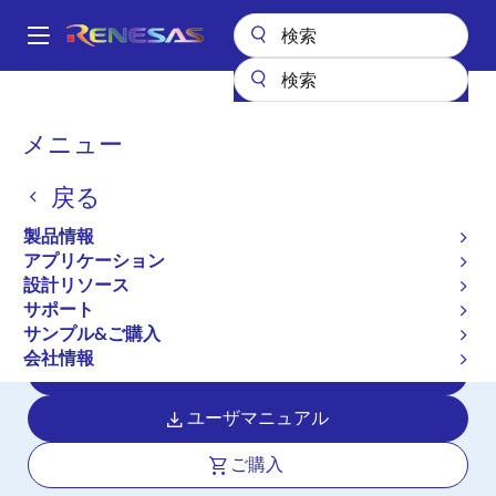
メ
イ
A
ン
Main
コ
全製品リスト
マイクロコントローラとマイクロプロセッサ
navigation
ン
RZ 32 & 64ビットMPU
RZ/G3E
パ
メニュー
テ
ン
RZ/G3E
ン
戻る
ツ
く
アクティブ
に
ず
製品情報
HMIと高性能エッジコンピューティン
移
アプリケーション
動
グを両立するクアッドコアCPUとNPU
設計リソース
搭載の汎用マイクロプロセッサ
サポート
サンプル&ご購入
会社情報
データシート
ユーザマニュアル
ご購入