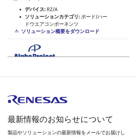
デバイス:
RZ/A
ソリューションカテゴリ:
ボード/ハー
ドウエアコンポーネンツ
ソリューション概要を
ダウンロード
AlphaProject Co.,Ltd.
株式会社アルファプロジェクト RZ/Five搭載
CPUボード AP-RZFV-0A
デバイス:
RZ/Five
ソリューションカテゴリ:
ボード/ハー
ドウエアコンポーネンツ
最新情報のお知らせについて
ソリューション概要を
ダウンロード
製品やソリューションの最新情報をメールでお届けし