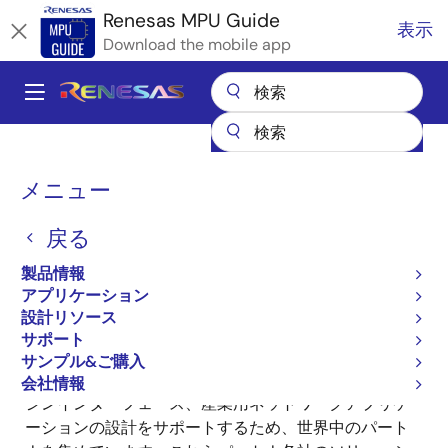
メ
Renesas MPU Guide
表示
イ
Download the mobile app
ン
コ
A
ン
Main
テ
全製品リスト
マイクロコントローラとマイクロプロセッサ
ン
navigation
RZ 32 & 64ビットMPU
RZ パートナエコシステムソリューション
パ
ツ
メニュー
に
ン
RZ パートナエコシステム
移
戻る
く
ソリューション
動
ず
製品情報
アプリケーション
設計リソース
サポート
サンプル&ご購入
ルネサスRZエコシステムは、人工知能、ヒューマンマ
会社情報
シンインターフェース、産業用ネットワークアプリケ
ーションの設計をサポートするため、世界中のパート