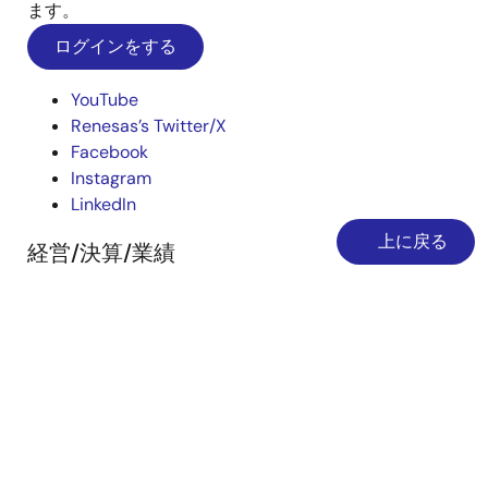
ます。
ログインをする
AlphaProject Co.,Ltd.
株式会社アルファプロジェクト RZ/G1E搭載
YouTube
CPUボード AP-RZG-0A
Renesas’s Twitter/X
Facebook
デバイス:
RZ/G
Instagram
ソリューションカテゴリ:
ボード/ハー
LinkedIn
ドウエアコンポーネンツ
ソリューション概要を
ダウンロード
上に戻る
経営/決算/業績
会社概要
採用情報
投資家の皆様
AlphaProject Co.,Ltd.
株式会社アルファプロジェクト RZ/G2UL搭
ニュースルーム
載CPUボードAP-RZG2-0A
サステナビリティ
デバイス:
RZ/G
お問合せ