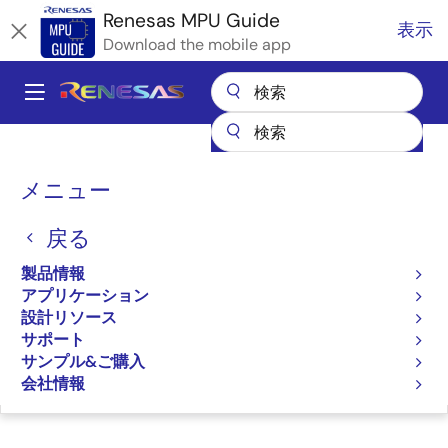
メ
Renesas MPU Guide
表示
イ
Download the mobile app
ン
コ
A
ン
Main
テ
全製品リスト
マイクロコントローラとマイクロプロセッサ
ン
navigation
RZ 32 & 64ビットMPU
RZ パートナエコシステムソリューション
パ
ツ
メニュー
株式会社 アイ・エル・シー GENWARE3
に
ン
株式会社 アイ・エル・シー
移
戻る
く
動
GENWARE3
ず
製品情報
アプリケーション
設計リソース
サポート
サンプル&ご購入
ページセクションへ移動：
会社情報