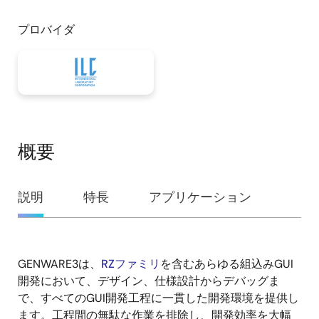
プロバイダ
概要
概
説明
特長
アプリケーション
要
GENWARE3は、
RZファミリ
を含むあらゆる組込みGUI
説
開発において、デザイン、仕様設計からデバッグま
明
で、すべてのGUI開発工程に一貫した開発環境を提供し
ます。工程間の無駄な作業を排除し、開発効率を大幅