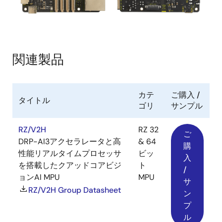
関連製品
カテ
ご購入 /
タイトル
ゴリ
サンプル
RZ/V2H
RZ 32
ご
DRP-AI3アクセラレータと高
& 64
購
性能リアルタイムプロセッサ
ビッ
入
を搭載したクアッドコアビジ
ト
/
ョンAI MPU
MPU
サ
RZ/V2H Group Datasheet
ン
プ
ル