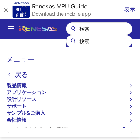
メ
Renesas MPU Guide
表示
イ
Download the mobile app
ン
コ
A
ン
Main
テ
全製品リスト
マイクロコントローラとマイクロプロセッサ
ン
navigation
RZ 32 & 64ビットMPU
RZ パートナエコシステムソリューション
パ
ツ
メニュー
株式会社ユリ電気商会Kakip（カキピー）AI-SBC
に
ン
株式会社ユリ電気商会
移
戻る
く
動
Kakip（カキピー）AI-SBC
ず
製品情報
アプリケーション
設計リソース
株式会社ユリ電気商会 Kakip
サポート
サンプル&ご購入
会社情報
ページセクションへ移動：