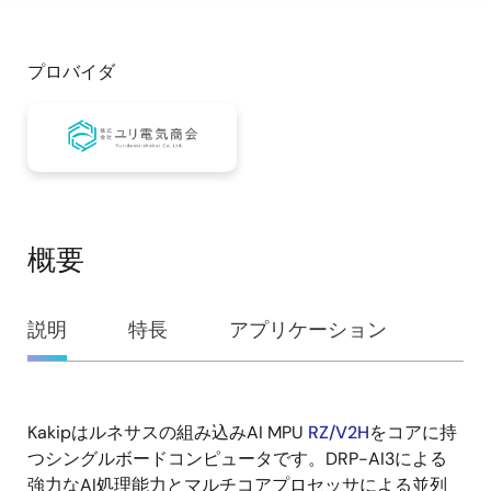
プロバイダ
概要
概
説明
特長
アプリケーション
要
Kakipはルネサスの組み込みAI MPU
RZ/V2H
をコアに持
説
つシングルボードコンピュータです。DRP-AI3による
明
強力なAI処理能力とマルチコアプロセッサによる並列