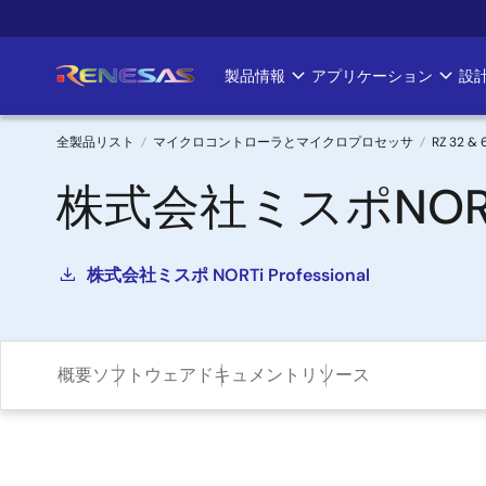
メ
イ
ン
製品情報
アプリケーション
設
Main
コ
ン
navigation
テ
全製品リスト
マイクロコントローラとマイクロプロセッサ
RZ 32 
ン
パ
株式会社ミスポNORTi P
ツ
に
ン
移
く
動
株式会社ミスポ NORTi Professional
ず
概要
ソフトウェア
ドキュメント
リソース