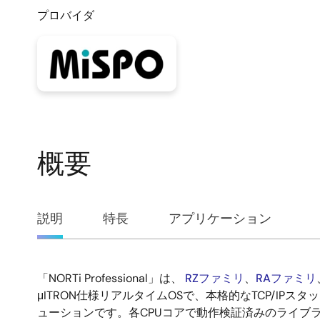
プロバイダ
概要
概
説明
特長
アプリケーション
要
「NORTi Professional」は、
RZファミリ
、
RAファミリ
説
μITRON仕様リアルタイムOSで、本格的なTCP/IPス
ューションです。各CPUコアで動作検証済みのライブ
明