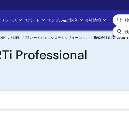
計リソース
サポート
サンプル&ご購入
会社情報
& 64ビットMPU
RZ パートナエコシステムソリューション
株式会社ミスポNORTi Pro
rofessional