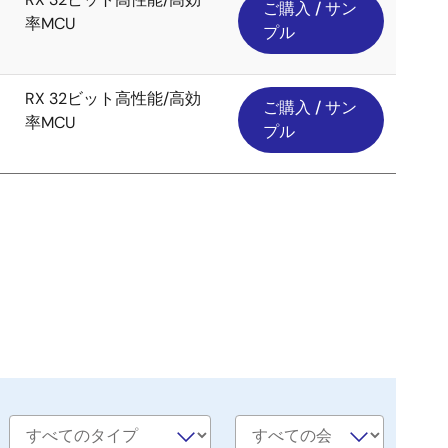
ご購入 / サン
率MCU
プル
RX 32ビット高性能/高効
ご購入 / サン
率MCU
プル
Software
会
type
社
名