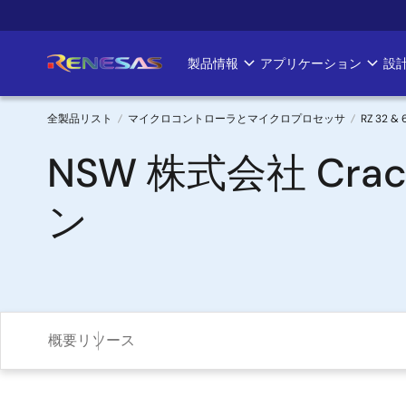
メ
イ
ン
製品情報
アプリケーション
設
Main
コ
ン
navigation
テ
全製品リスト
マイクロコントローラとマイクロプロセッサ
RZ 32 
ン
パ
NSW 株式会社 Cra
ツ
に
ン
ン
移
く
動
ず
概要
リソース