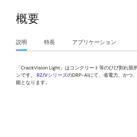
概要
概
説明
特長
アプリケーション
要
「CrackVision Light」はコンクリート等のひび
説
ンです。
RZ/Vシリーズ
のDRP-AIにて、省電力、か
能となります。
明