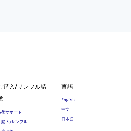
ご購入/サンプル請
言語
求
English
中文
技術サポート
日本語
ご購入/サンプル