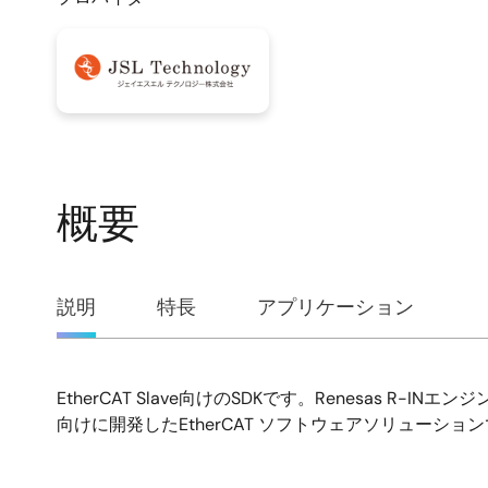
概要
概
説明
特長
アプリケーション
要
EtherCAT Slave向けのSDKです。Renesas R-INエン
説
向けに開発したEtherCAT ソフトウェアソリューショ
明