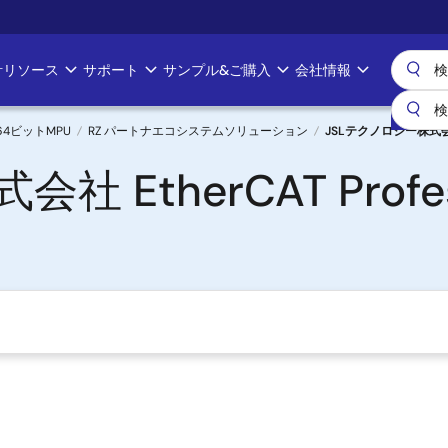
計リソース
サポート
サンプル&ご購入
会社情報
& 64ビットMPU
RZ パートナエコシステムソリューション
JSLテクノロジー株式会社 Et
EtherCAT Profess