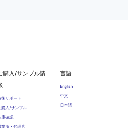
ご購入/サンプル請
言語
求
English
中文
技術サポート
日本語
ご購入/サンプル
在庫確認
営業所・代理店