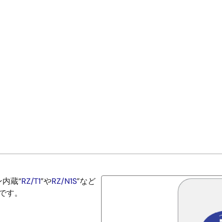
ジン内蔵“
RZ/T1
”や
RZ/N1S
”など
ンです。