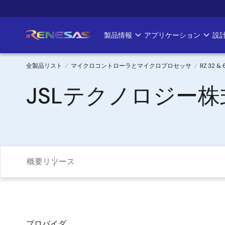
メ
イ
ン
製品情報
アプリケーション
設
Main
コ
ン
navigation
テ
全製品リスト
マイクロコントローラとマイクロプロセッサ
RZ 32 
ン
パ
JSLテクノロジー株式会社 
ツ
に
ン
移
く
動
ず
概要
リソース
プロバイダ