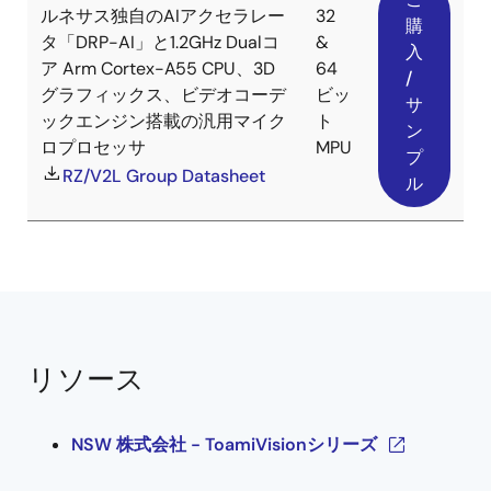
ルネサス独自のAIアクセラレー
32
購
タ「DRP-AI」と1.2GHz Dualコ
&
入
ア Arm Cortex-A55 CPU、3D
64
/
グラフィックス、ビデオコーデ
ビッ
サ
ックエンジン搭載の汎用マイク
ト
ン
ロプロセッサ
MPU
プ
RZ/V2L Group Datasheet
ル
リソース
NSW 株式会社 - ToamiVisionシリーズ