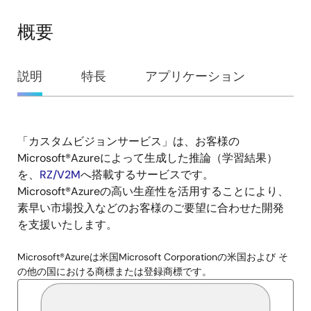
概要
概
説明
特長
アプリケーション
要
「カスタムビジョンサービス」は、お客様の
説
Microsoft®Azureによって生成した推論（学習結果）
明
を、
RZ/V2M
へ搭載するサービスです。
Microsoft®Azureの高い生産性を活用することにより、
素早い市場投入などのお客様のご要望に合わせた開発
を支援いたします。
Microsoft®Azureは米国Microsoft Corporationの米国および そ
の他の国における商標または登録商標です。