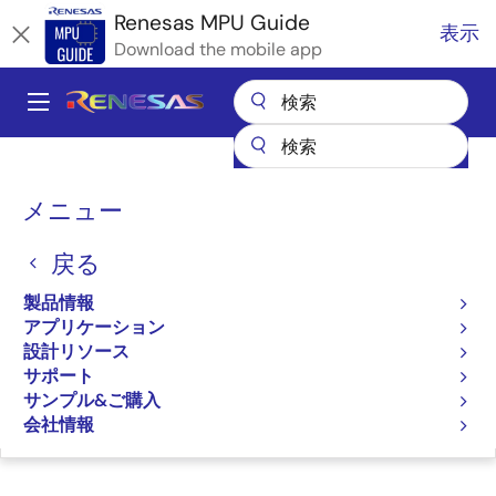
メ
Renesas MPU Guide
表示
イ
Download the mobile app
ン
コ
A
ン
Main
テ
全製品リスト
マイクロコントローラとマイクロプロセッサ
ン
navigation
RZ 32 & 64ビットMPU
RZ パートナエコシステムソリューション
パ
ツ
メニュー
NSW 株式会社 カスタムビジョンサービス
に
ン
NSW 株式会社 カスタムビ
移
戻る
く
動
ジョンサービス
ず
製品情報
アプリケーション
設計リソース
サポート
サンプル&ご購入
ページセクションへ移動：
会社情報