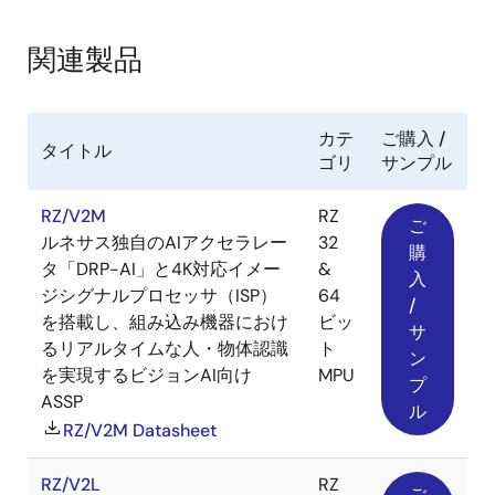
関連製品
カテ
ご購入 /
タイトル
ゴリ
サンプル
RZ/V2M
RZ
ご
ルネサス独自のAIアクセラレー
32
購
タ「DRP-AI」と4K対応イメー
&
入
ジシグナルプロセッサ（ISP）
64
/
を搭載し、組み込み機器におけ
ビッ
サ
るリアルタイムな人・物体認識
ト
ン
を実現するビジョンAI向け
MPU
プ
ASSP
ル
RZ/V2M Datasheet
RZ/V2L
RZ
ご