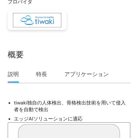
プロバイダ
概要
概
説明
特長
アプリケーション
要
tiwaki独自の人体検出、骨格検出技術を用いて侵入
説
者を自動で検出
明
エッジAIソリューションに適応