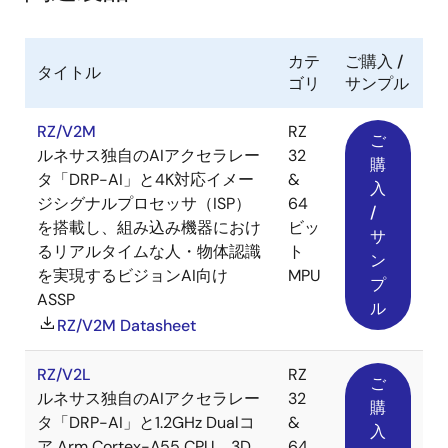
カテ
ご購入 /
タイトル
ゴリ
サンプル
RZ/V2M
RZ
ご
ルネサス独自のAIアクセラレー
32
購
タ「DRP-AI」と4K対応イメー
&
入
ジシグナルプロセッサ（ISP）
64
/
を搭載し、組み込み機器におけ
ビッ
サ
るリアルタイムな人・物体認識
ト
ン
を実現するビジョンAI向け
MPU
プ
ASSP
ル
RZ/V2M Datasheet
RZ/V2L
RZ
ご
ルネサス独自のAIアクセラレー
32
購
タ「DRP-AI」と1.2GHz Dualコ
&
入
ア Arm Cortex-A55 CPU、3D
64