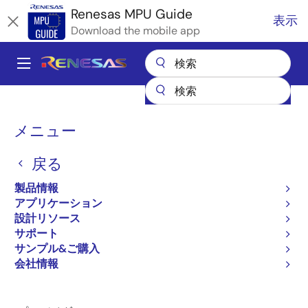
メ
Renesas MPU Guide
表示
イ
Download the mobile app
ン
コ
A
ン
Main
テ
全製品リスト
マイクロコントローラとマイクロプロセッサ
ン
navigation
RZ 32 & 64ビットMPU
RZ パートナエコシステムソリューション
パ
ツ
メニュー
株式会社 tiwaki 侵入者検知
に
ン
株式会社 tiwaki 侵入者検知
移
戻る
く
動
ず
製品情報
アプリケーション
設計リソース
サポート
ページセクションへ移動：
サンプル&ご購入
会社情報