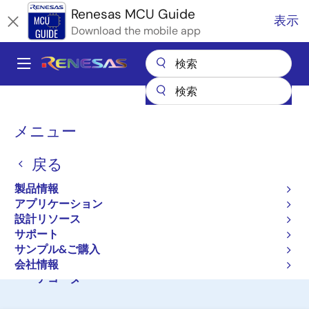
メ
Renesas MCU Guide
表示
イ
Download the mobile app
ン
コ
A
ン
Main
テ
全製品リスト
マイクロコントローラとマイクロプロセッサ
ン
navigation
RA Arm Cortex-M MCU
パ
ツ
メニュー
RAファミリのパートナエコシステムソリューション
に
株式会社テクノマセマティカル OPUSエンコーダ／デコーダ
ン
移
戻る
く
株式会社テクノマセマティ
動
ず
製品情報
カル OPUSエンコーダ／デ
アプリケーション
コーダ
設計リソース
サポート
サンプル&ご購入
株式会社テクノマセマティカル OPUSエンコーダ／
会社情報
デコーダ