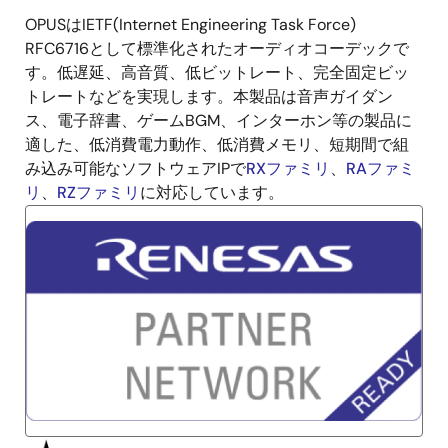
OPUSはIETF(Internet Engineering Task Force)
説
RFC6716として標準化されたオーディオコーデックで
明
す。低遅延、高音質、低ビットレート、完全固定ビッ
トレートなどを実現します。本製品は音声ガイダン
ス、電子辞書、ゲームBGM、インターホン等の製品に
適した、低消費電力動作、低消費メモリ、短期間で組
み込み可能なソフトウェアIPで
RXファミリ
、
RAファミ
リ
、
RZファミリ
に対応しています。