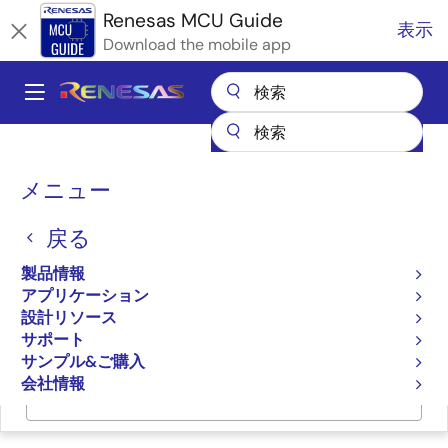
メ
Renesas MCU Guide
表示
イ
Download the mobile app
ン
コ
A
ン
Main
テ
全製品リスト
マイクロコントローラとマイクロプロセッサ
ン
navigation
RA Arm Cortex-M MCU
パ
ツ
メニュー
RAファミリのパートナエコシステムソリューション
に
株式会社東光高岳MatrixQuestUSB/func
ン
移
戻る
く
株式会社東光高岳
動
ず
製品情報
MatrixQuestUSB/func
アプリケーション
設計リソース
サポート
サンプル&ご購入
会社情報
ページセクションへ移動：