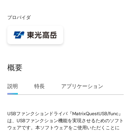
プロバイダ
概要
概
説明
特長
アプリケーション
要
USBファンクションドライバ『MatrixQuestUSB/func』
説
は、USBファンクション機能を実現させるためのソフト
明
ウェアです。本ソフトウェアをご使用いただくことに