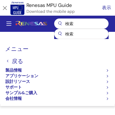
メ
Renesas MPU Guide
表示
イ
Download the mobile app
ン
コ
A
ン
Main
テ
全製品リスト
マイクロコントローラとマイクロプロセッサ
ン
navigation
RZ 32 & 64ビットMPU
RZ パートナエコシステムソリューション
パ
ツ
メニュー
株式会社DTSインサイト Arm®純正統合開発環境
に
ン
株式会社DTSインサイト
移
戻る
く
動
Arm®純正統合開発環境
ず
製品情報
アプリケーション
設計リソース
サポート
サンプル&ご購入
ページセクションへ移動：
会社情報