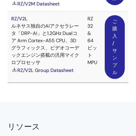
RZ/V2M Datasheet
RZ/V2L
RZ
ご
ルネサス独自のAIアクセラレー
32
購
タ「DRP-AI」と1.2GHz Dualコ
&
入
ア Arm Cortex-A55 CPU、3D
64
/
グラフィックス、ビデオコーデ
ビッ
サ
ックエンジン搭載の汎用マイク
ト
ン
ロプロセッサ
MPU
プ
RZ/V2L Group Datasheet
ル
リソース