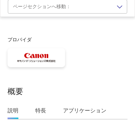
ページセクションへ移動：
プロバイダ
概要
概
説明
特長
アプリケーション
要