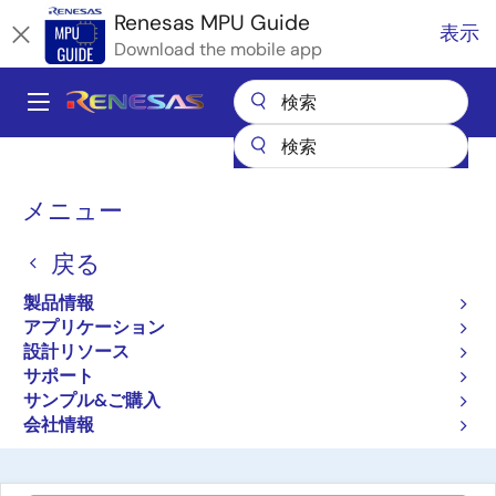
メ
Renesas MPU Guide
表示
イ
Download the mobile app
ン
コ
A
ン
Main
テ
全製品リスト
マイクロコントローラとマイクロプロセッサ
ン
navigation
RZ 32 & 64ビットMPU
RZ パートナエコシステムソリューション
パ
ツ
メニュー
キヤノンITソリューションズ株式会社 AI検査プラットフォーム Visual
に
Insight Station
ン
移
戻る
く
キヤノンITソリューション
動
ず
製品情報
ズ株式会社 AI検査プラット
アプリケーション
フォーム Visual Insight
設計リソース
サポート
Station
サンプル&ご購入
会社情報