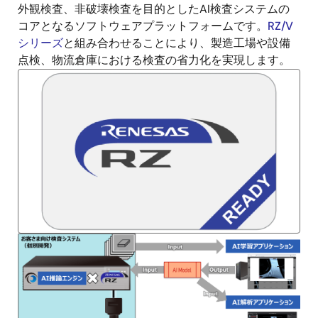
外観検査、非破壊検査を目的としたAI検査システムの
説
コアとなるソフトウェアプラットフォームです。
RZ/V
明
シリーズ
と組み合わせることにより、製造工場や設備
点検、物流倉庫における検査の省力化を実現します。
画
像