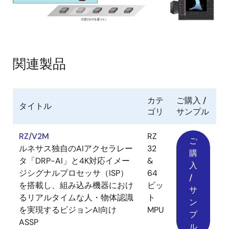
関連製品
カテ
ご購入 /
タイトル
ゴリ
サンプル
RZ/V2M
RZ
ご
ルネサス独自のAIアクセラレー
32
購
タ「DRP-AI」と4K対応イメー
&
入
ジシグナルプロセッサ（ISP）
64
/
を搭載し、組み込み機器におけ
ビッ
サ
るリアルタイムな人・物体認識
ト
ン
を実現するビジョンAI向け
MPU
プ
ASSP
ル