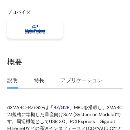
プロバイダ
概要
概
説明
特長
アプリケーション
要
αSMARC-RZ/G2Eは「
RZ/G2E
」MPUを搭載し、SMARC
説
2.1規格に準拠した量産向けSoM (System on Module)で
明
す。周辺機能としてUSB 3.0、PCI Express、Gigabit
Ethernetなどの高速インタフェースとLCDやAUDIOなど