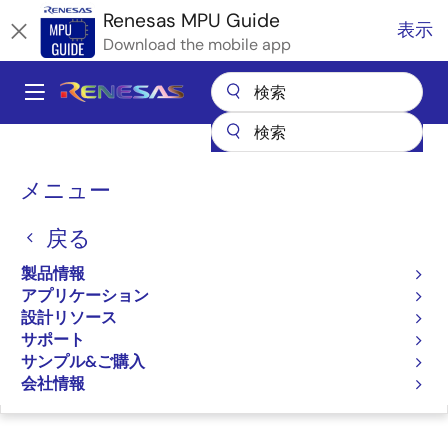
メ
Renesas MPU Guide
表示
イ
Download the mobile app
ン
コ
A
ン
Main
テ
全製品リスト
マイクロコントローラとマイクロプロセッサ
ン
navigation
RZ 32 & 64ビットMPU
RZ パートナエコシステムソリューション
パ
ツ
メニュー
株式会社アルファプロジェクト αSMARC-RZ/G2E
に
ン
株式会社アルファプロジェ
移
戻る
く
動
クト αSMARC-RZ/G2E
ず
製品情報
アプリケーション
設計リソース
サポート
サンプル&ご購入
ページセクションへ移動：
会社情報