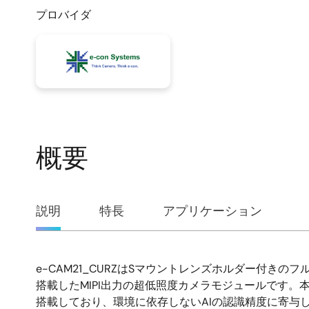
プロバイダ
概要
概
説明
特長
アプリケーション
要
e-CAM21_CURZはSマウントレンズホルダー付きのフルH
説
搭載したMIPI出力の超低照度カメラモジュールです。本
搭載しており、環境に依存しないAIの認識精度に寄与
明