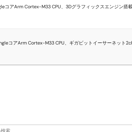
Hz SingleコアArm Cortex-M33 CPU、3Dグラフィックスエンジ
0MHz SingleコアArm Cortex-M33 CPU、ギガビットイーサーネッ