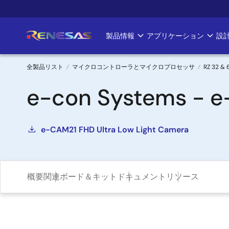
メ
イ
ン
製品情報
アプリケーション
設
Main
コ
ン
navigation
テ
全製品リスト
マイクロコントローラとマイクロプロセッサ
RZ 32 
ン
パ
e-con Systems - e
ツ
に
ン
移
く
動
e-CAM21 FHD Ultra Low Light Camera
ず
概要
関連ボード＆キット
ドキュメント
リソース