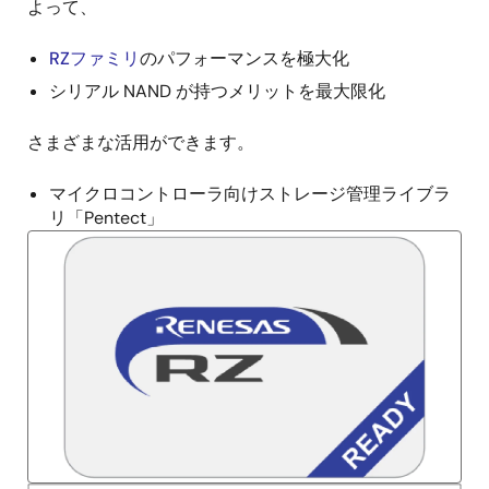
明
よって、
RZファミリ
のパフォーマンスを極大化
シリアル NAND が持つメリットを最大限化
さまざまな活用ができます。
マイクロコントローラ向けストレージ管理ライブラ
リ「Pentect」