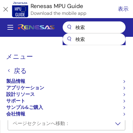
メ
Renesas MPU Guide
表示
イ
Download the mobile app
ン
コ
A
ン
Main
テ
全製品リスト
マイクロコントローラとマイクロプロセッサ
ン
navigation
RZ 32 & 64ビットMPU
RZ パートナエコシステムソリューション
パ
ツ
メニュー
株式会社京都ソフトウェアリサーチ Fugue・Galba・ Pentect
に
ン
株式会社京都ソフトウェア
移
戻る
く
動
リサーチ Fugue・Galba・
ず
製品情報
アプリケーション
Pentect
設計リソース
サポート
サンプル&ご購入
会社情報
ページセクションへ移動：