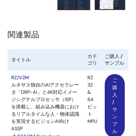
関連製品
カテ
ご購入 /
タイトル
ゴリ
サンプル
RZ/V2M
RZ
ご
ルネサス独自のAIアクセラレー
32
購
タ「DRP-AI」と4K対応イメー
&
入
ジシグナルプロセッサ（ISP）
64
/
を搭載し、組み込み機器におけ
ビッ
サ
るリアルタイムな人・物体認識
ト
ン
を実現するビジョンAI向け
MPU
プ
ASSP
ル