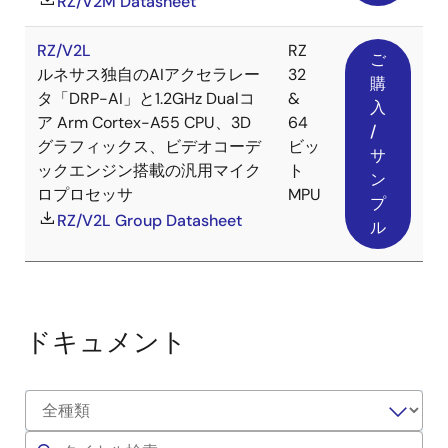
RZ/V2M Datasheet
RZ/V2L
RZ
ご
ルネサス独自のAIアクセラレー
32
購
タ「DRP-AI」と1.2GHz Dualコ
&
入
ア Arm Cortex-A55 CPU、3D
64
/
グラフィックス、ビデオコーデ
ビッ
サ
ックエンジン搭載の汎用マイク
ト
ン
ロプロセッサ
MPU
プ
RZ/V2L Group Datasheet
ル
ドキュメント