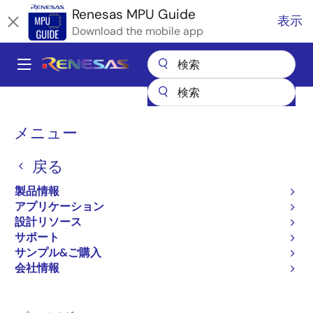
メ
Renesas MPU Guide
表示
イ
Download the mobile app
ン
コ
A
ン
Main
テ
全製品リスト
マイクロコントローラとマイクロプロセッサ
ン
navigation
RZ 32 & 64ビットMPU
RZ パートナエコシステムソリューション
パ
ツ
メニュー
FPT NextDrive DMS
に
ン
FPT NextDrive DMS
移
戻る
く
動
ず
製品情報
アプリケーション
設計リソース
サポート
ページセクションへ移動：
サンプル&ご購入
会社情報