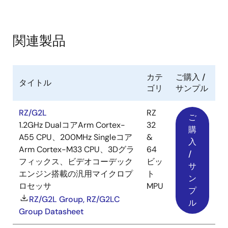
関連製品
カテ
ご購入 /
タイトル
ゴリ
サンプル
RZ/G2L
RZ
ご
1.2GHz DualコアArm Cortex-
32
購
A55 CPU、200MHz Singleコア
&
入
Arm Cortex-M33 CPU、3Dグラ
64
/
フィックス、ビデオコーデック
ビッ
サ
エンジン搭載の汎用マイクロプ
ト
ン
ロセッサ
MPU
プ
RZ/G2L Group, RZ/G2LC
ル
Group Datasheet