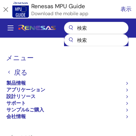
メ
Renesas MPU Guide
表示
イ
Download the mobile app
ン
コ
A
ン
Main
テ
全製品リスト
マイクロコントローラとマイクロプロセッサ
ン
navigation
RZ 32 & 64ビットMPU
RZ パートナエコシステムソリューション
パ
ツ
メニュー
Qt Design Studio
に
ン
Qt Design Studio
移
戻る
く
動
ず
製品情報
アプリケーション
設計リソース
サポート
ページセクションへ移動：
サンプル&ご購入
会社情報