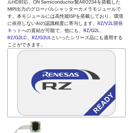
説
ルHD対応、ON Semiconductor製AR0234を搭載した
明
MIPI出力のグローバルシャッターカメラモジュールで
す。本モジュールには高性能ISPを搭載しており、環境
に依存しないAIの認識精度に寄与します。
RZ/V2L開発
キット
への直結が可能で、他にも、
RZ/G2L
、
RZ/G2LC
、
RZ/G2UL
といったシリーズ品にも適用する
ことができます。
画
像