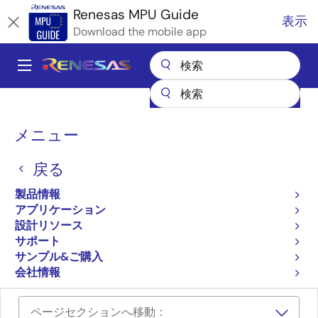
メ
Renesas MPU Guide
表示
イ
Download the mobile app
ン
コ
A
ン
Main
テ
全製品リスト
マイクロコントローラとマイクロプロセッサ
ン
navigation
RZ 32 & 64ビットMPU
RZ パートナエコシステムソリューション
パ
ツ
メニュー
e-con Systems e-CAM20 FHD Global Shutter Camera
に
ン
e-con Systems e-CAM20
移
戻る
く
動
FHD Global Shutter
ず
製品情報
アプリケーション
Camera
設計リソース
サポート
サンプル&ご購入
e-CAM20 FHD Global Shutter Camera
会社情報
ページセクションへ移動：