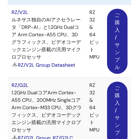
RZ/V2L
RZ
ご
ルネサス独自のAIアクセラレー
32
購
タ「DRP-AI」と1.2GHz Dualコ
&
入
ア Arm Cortex-A55 CPU、3D
64
/
グラフィックス、ビデオコーデ
ビッ
サ
ックエンジン搭載の汎用マイク
ト
ン
ロプロセッサ
MPU
プ
RZ/V2L Group Datasheet
ル
RZ/G2L
RZ
ご
1.2GHz DualコアArm Cortex-
32
購
A55 CPU、200MHz Singleコア
&
入
Arm Cortex-M33 CPU、3Dグラ
64
/
フィックス、ビデオコーデック
ビッ
サ
エンジン搭載の汎用マイクロプ
ト
ン
ロセッサ
MPU
プ
RZ/G2L Group, RZ/G2LC