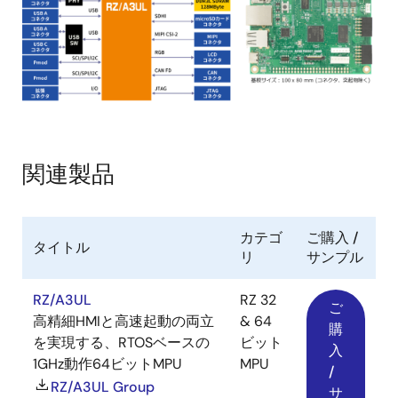
像
関連製品
カテゴ
ご購入 /
タイトル
リ
サンプル
RZ/A3UL
RZ 32
ご
高精細HMIと高速起動の両立
& 64
購
を実現する、RTOSベースの
ビット
入
1GHz動作64ビットMPU
MPU
/
RZ/A3UL Group
サ