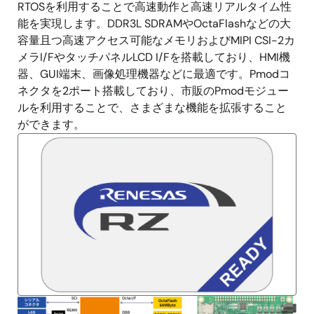
明
RTOSを利用することで高速動作と高速リアルタイム性
能を実現します。DDR3L SDRAMやOctaFlashなどの大
容量且つ高速アクセス可能なメモリおよびMIPI CSI-2カ
メラI/FやタッチパネルLCD I/Fを搭載しており、HMI機
器、GUI端末、画像処理機器などに最適です。Pmodコ
ネクタを2ポート搭載しており、市販のPmodモジュー
ルを利用することで、さまざまな機能を拡張すること
ができます。
画