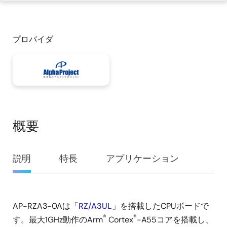
プロバイダ
概要
概
説明
特長
アプリケーション
要
AP-RZA3-0Aは「
RZ/A3UL
」を搭載したCPUボードで
説
®
®
す。最大1GHz動作のArm
Cortex
-A55コアを搭載し、