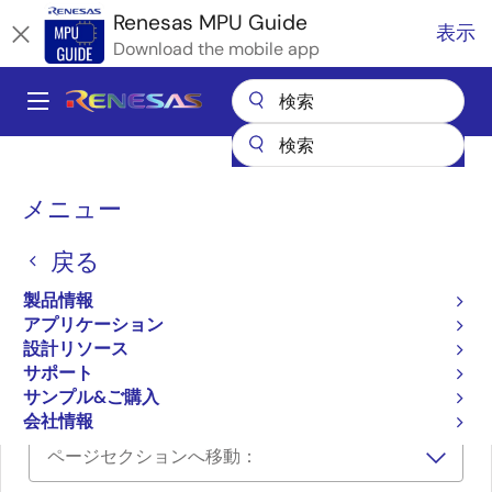
メ
Renesas MPU Guide
表示
イ
Download the mobile app
ン
コ
A
ン
Main
テ
全製品リスト
マイクロコントローラとマイクロプロセッサ
ン
navigation
RZ 32 & 64ビットMPU
RZ パートナエコシステムソリューション
パ
ツ
メニュー
株式会社アルファプロジェクト RZ/A3UL搭載CPUボード AP-RZA3-0A
に
ン
株式会社アルファプロジェ
移
戻る
く
動
クト RZ/A3UL搭載CPUボー
ず
製品情報
アプリケーション
ド AP-RZA3-0A
設計リソース
サポート
サンプル&ご購入
会社情報
ページセクションへ移動：