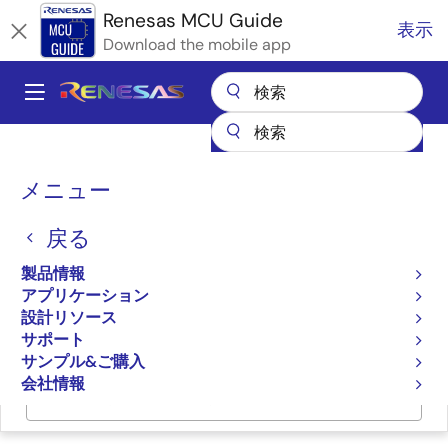
メ
Renesas MCU Guide
表示
イ
Download the mobile app
ン
コ
A
ン
Main
テ
全製品リスト
マイクロコントローラとマイクロプロセッサ
ン
navigation
RA Arm Cortex-M MCU
パ
ツ
メニュー
RAファミリのパートナエコシステムソリューション
に
TRACE32 Debug- and Trace-Tools
ン
移
戻る
く
TRACE32 Debug- and
動
ず
製品情報
Trace-Tools
アプリケーション
設計リソース
サポート
サンプル&ご購入
会社情報
ページセクションへ移動：