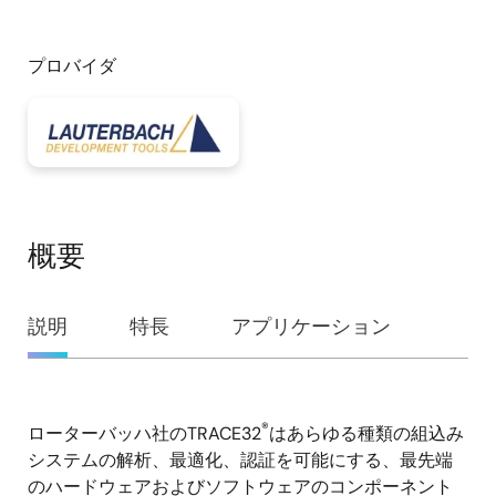
プロバイダ
概要
概
説明
特長
アプリケーション
要
®
ローターバッハ社のTRACE32
はあらゆる種類の組込み
説
システムの解析、最適化、認証を可能にする、最先端
明
のハードウェアおよびソフトウェアのコンポーネント