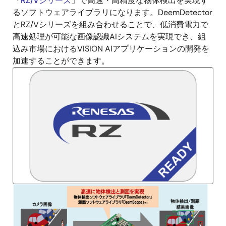
「
RZ/Vシリーズ
」で高速・高精度な物体検出を実現す
明
るソフトウェアライブラリになります。DeemDetector
とRZ/Vシリーズを組み合わせることで、低消費電力で
高速処理が可能な画像認識AIシステムを実現でき、組
込み市場におけるVISION AIアプリケーションの開発を
加速することができます。
画
像