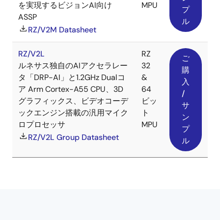
を実現するビジョンAI向け
MPU
プ
ASSP
ル
RZ/V2M Datasheet
RZ/V2L
RZ
ご
ルネサス独自のAIアクセラレー
32
購
タ「DRP-AI」と1.2GHz Dualコ
&
入
ア Arm Cortex-A55 CPU、3D
64
/
グラフィックス、ビデオコーデ
ビッ
サ
ックエンジン搭載の汎用マイク
ト
ン
ロプロセッサ
MPU
プ
RZ/V2L Group Datasheet
ル