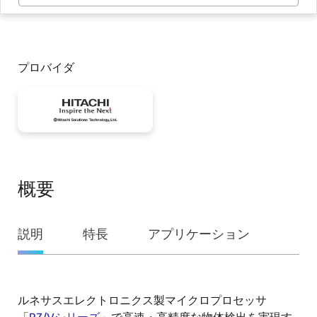
プロバイダ
概要
概
説明
特長
アプリケーション
要
ルネサスエレクトロニクス製マイクロプロセッサ
説