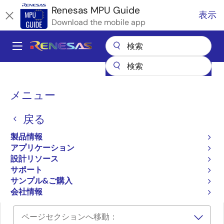
メ
Renesas MPU Guide
表示
イ
Download the mobile app
ン
コ
A
ン
Main
テ
全製品リスト
マイクロコントローラとマイクロプロセッサ
ン
navigation
RZ 32 & 64ビットMPU
RZ パートナエコシステムソリューション
パ
ツ
メニュー
株式会社 日立ソリューションズ・テクノロジー 物体検出
に
「DeemDetector」
ン
移
戻る
く
株式会社 日立ソリューシ
動
ず
製品情報
ョンズ・テクノロジー 物
アプリケーション
体検出「DeemDetector」
設計リソース
サポート
サンプル&ご購入
会社情報
ページセクションへ移動：