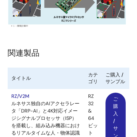
関連製品
カテ
ご購入 /
タイトル
ゴリ
サンプル
RZ/V2M
RZ
ご
ルネサス独自のAIアクセラレー
32
購
タ「DRP-AI」と4K対応イメー
&
入
ジシグナルプロセッサ（ISP）
64
/
を搭載し、組み込み機器におけ
ビッ
サ
るリアルタイムな人・物体認識
ト
ン