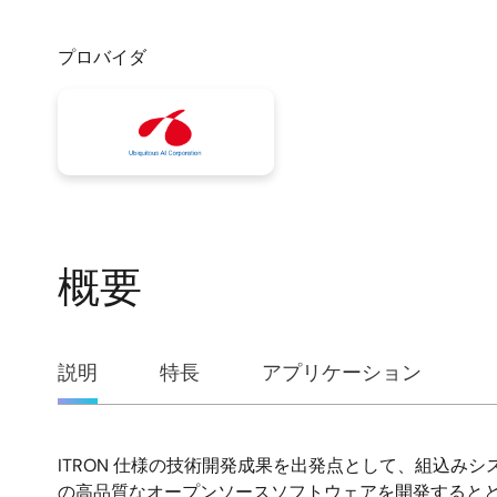
プロバイダ
概要
概
説明
特長
アプリケーション
要
ITRON 仕様の技術開発成果を出発点として、組込み
説
の高品質なオープンソースソフトウェアを開発すると