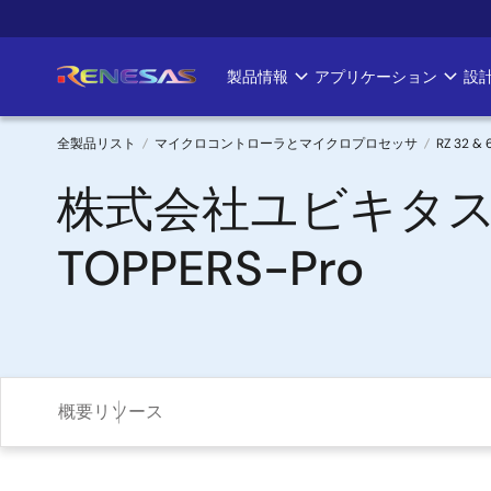
メ
イ
ン
製品情報
アプリケーション
設
Main
コ
ン
navigation
テ
全製品リスト
マイクロコントローラとマイクロプロセッサ
RZ 32 
ン
パ
株式会社ユビキタス
ツ
に
ン
TOPPERS-Pro
移
く
動
ず
概要
リソース