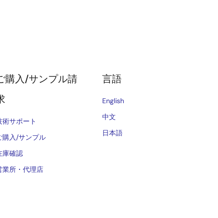
ご購入/サンプル請
言語
求
English
中文
技術サポート
日本語
ご購入/サンプル
在庫確認
営業所・代理店