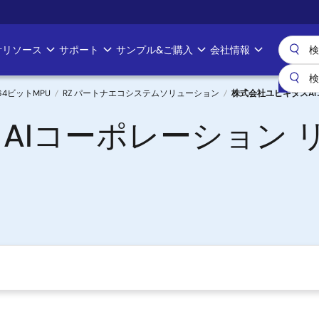
計リソース
サポート
サンプル&ご購入
会社情報
& 64ビットMPU
RZ パートナエコシステムソリューション
株式会社ユビキタスAIコ
AIコーポレーション 