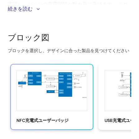
実現し、バッジの充電間隔が数カ月に及びます。 これ
続きを読む
は、人員の安全のための継続的な監視と、重要なエリ
アやリソースへの安全なアクセス制御をサポートしま
す。
ブロック図
このシステムのメリット：
ブロックを選択し、デザインに合った製品を見つけてください
®
Skip
ルネサスの
Universal Bluetooth
Low Energy Angle
of Arrival Locator
と互換性があり、高精度かつ低消
interactive
費電力で包括的なリアルタイムの位置情報システム
block
を実現します。
diagram
超低消費電力のシリアルフラッシュは、最小限の電
力使用で高速読み取り性能を実現し、バッテリ寿命
を延ばし、運用可能時間を最大化します。
超低電力出荷モードは、輸送や保管中にバッテリの
寿命を維持し、バッジが配備されたときにすぐに使
NFC充電式ユーザーバッジ
USB充電式ユー
用できるようにします。
デュアルアンテナ動作は空間的多様性を高め、高い