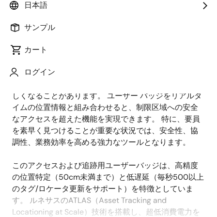
日本語
概
説明
アプリケーション
サンプル
要
カート
イベント会場や大規模な作業施設などの環境では、混
説
ログイン
雑していたり​​広い空間があったりすると、従業員、請
明
負業者、支援が必要な人など、個人を見つけるのが難
しくなることがあります。 ユーザー バッジをリアルタ
イムの位置情報と組み合わせると、制限区域への安全
なアクセスを超えた機能を実現できます。 特に、要員
を素早く見つけることが重要な状況では、安全性、協
調性、業務効率を高める強力なツールとなります。
このアクセスおよび追跡用ユーザーバッジは、高精度
の位置特定（50cm未満まで）と低遅延（毎秒500以上
のタグ/ロケータ更新をサポート）を特徴としていま
す。 ルネサスのATLAS（Asset Tracking and
Locationing at Scale）技術を搭載し、超低消費電力を