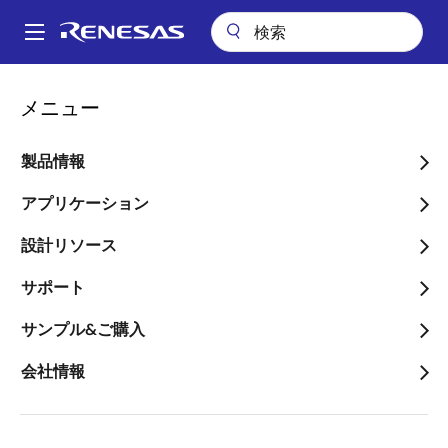
メ
イ
A
ン
Main
コ
アプリケーション
民生機器全般
ウェアラブル
navigation
メニュー
ン
アクセスおよび追跡のためのユーザーバッジ
パ
テ
ン
アクセスおよび追跡のため
ン
製品情報
ツ
く
のユーザーバッジ
に
アプリケーション
ず
移
設計リソース
動
サポート
ページセクションへ移動：
サンプル&ご購入
会社情報
概要