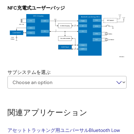
トラッキング信頼性と配置の柔軟性を確保すます。
NFC充電式ユーザーバッジ
柔軟な電源アーキテクチャは、ワイヤレスNFC充電
と有線USB Type-C充電による充電式動作をサポート
NFC Charging
Bluetooth Low Energy MCU
3.3V
PHY
RF Switch
PHY
LDO
Supply
します。
NFC Coil
7
I/F
E-INK Display
GPIO
GPO
密封されたNFCベースのバッジデザインは、既存の
2
2
2
I
C
I
C
V
Load Switch
BAT
XTAL
32MHz
NFCベースのアクセスコントロールシステムとの互
Li-ion
Accelerometer
Battery
RTC
32.768kHZ
換性を維持しながら、耐久性を高めるための防水性
V
DDIO
NOR Flash
6
QSPI
と防塵性を提供します。
WS104-1
拡張可能なアーキテクチャは、化学物質モニタリン
グや健康関連のウェアラブルアプリケーションなど
サブシステムを選ぶ
の拡張ユースケースに対応するオプションのセンサ
をサポートします。
Exiting
Interactive
Block
関連アプリケーション
Diagram
アセットトラッキング用ユニバーサルBluetooth Low