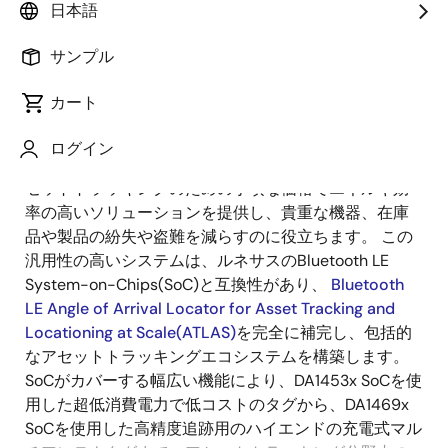
概要
日本語
サンプル
概
説明
要
カート
ログイン
®
Bluetooth
Low Energy(LE)タグは、リアルタイムなア
説
セットトラッキングのための手頃な価格でエネルギ効
明
率の高いソリューションを提供し、貴重な機器、在庫
品や製品の紛失や盗難を減らすのに役立ちます。 この
汎用性の高いシステムは、ルネサスのBluetooth LE
System-on-Chips(SoC)と互換性があり、
Bluetooth
LE Angle of Arrival Locator for Asset Tracking and
Locationing at Scale(ATLAS)
を完全に補完し、包括的
なアセットトラッキングエコシステムを構築します。
SoCがカバーする幅広い機能により、DA1453x SoCを使
用した超低消費電力で低コストのタグから、DA1469x
SoCを使用した高精度追跡用のハイエンドの充電式マル