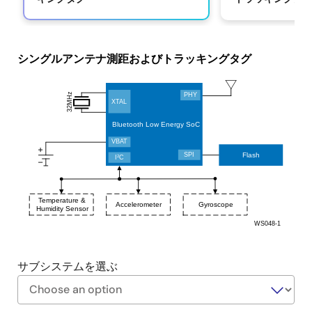
システムを構築します。
ポイントツーポイント追跡のフェーズベースの測距
サポートにより、低遅延で精度と範囲が向上しま
す。
シングルアンテナ測距およびトラッキングタグ
オプションのNFC充電機能。
32MHz
PHY
XTAL
Bluetooth Low Energy SoC
VBAT
Flash
SPI
2
I
C
Temperature &
Accelerometer
Gyroscope
Humidity Sensor
WS048-1
サブシステムを選ぶ