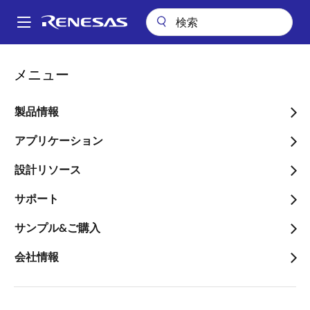
メ
イ
A
ン
Main
コ
アプリケーション
産業用機器
産業オートメーション
navigation
メニュー
ン
測距およびアセットトラッキング用Bluetooth Low Energyタグ
パ
テ
ン
測距およびアセットトラッ
ン
製品情報
ツ
く
キング用Bluetooth Low
に
アプリケーション
ず
Energyタグ
移
設計リソース
動
サポート
サンプル&ご購入
ページセクションへ移動：
会社情報