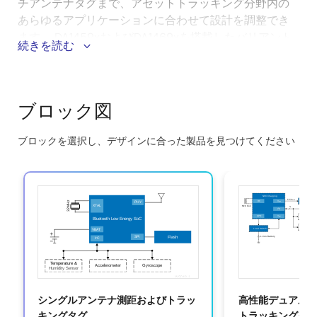
チアンテナタグまで、アセットトラッキング分野内の
あらゆるアプリケーションに合わせて設計を調整でき
ます。 DA1459xおよびDA1469xを搭載したバリアント
続きを読む
では、フェーズベースの測距を実装して正確なポイン
トツーポイント追跡を行ったり、到着角度の実装と組
み合わせることができます。 統合プロセッサは、セン
サの読み出しやロギングなどの追加機能を管理して、
ブロック図
より広範な機能やその他のアプリケーション固有のタ
スクを実現できます。
ブロックを選択し、デザインに合った製品を見つけてください
Skip
このシステムのメリット：
interactive
block
低価格帯から中価格帯、高性能まで、さまざまな
diagram
Bluetooth LE SoCと互換性があり、多様なニーズに
対応する多様な設計オプションを提供します。
多数のタグの正確なリアルタイム位置追跡を提供
し、
ATLAS用のBluetooth LE Angle of Arrival
Locator
と組み合わせることで、開発を容易にし、
シングルアンテナ測距およびトラッ
高性能デュアル
市場投入までの時間を短縮するための包括的なエコ
キングタグ
トラッキングタ