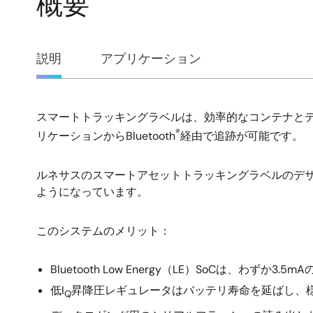
概要
概
説明
アプリケーション
要
スマートトラッキングラベルは、効率的なコンテナと
説
®
リケーションからBluetooth
経由で追跡が可能です。
明
ルネサスのスマートアセットトラッキングラベルのデ
ようになっています。
このシステムのメリット：
Bluetooth Low Energy（LE）SoCは、わずか
低I
昇降圧レギュレータはバッテリ寿命を延ばし、
Q