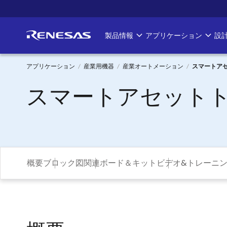
メ
イ
ン
製品情報
アプリケーション
設
Main
コ
ン
navigation
テ
アプリケーション
産業用機器
産業オートメーション
スマートア
ン
パ
スマートアセット
ツ
に
ン
移
く
動
ず
概要
ブロック図
関連ボード＆キット
ビデオ&トレーニ