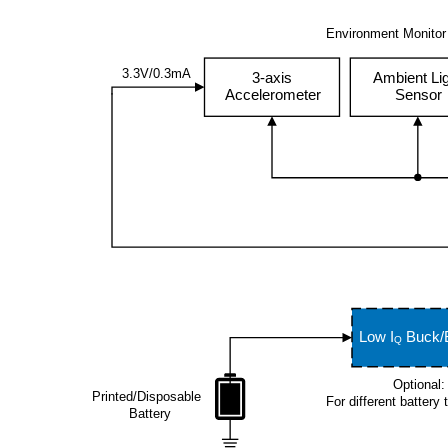
Asset-
Block
Environment Monitor
Tracking-
Diagram
Label/17
3.3V/0.3mA
3-axis
Ambient Li
Accelerometer
Sensor
Low I
Buck/
Q
Optional:
Printed/Disposable
For different battery
Battery