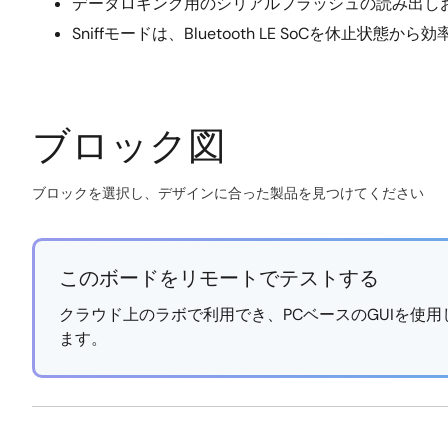
データロギング用のシリアルフラッシュの読み出しお
Sniffモードは、Bluetooth LE SoCを休止状態か
ブロック図
ブロックを選択し、デザインに合った製品を見つけてください
Skip
interactive
block
このボードをリモートでテストする
diagram
クラウド上のラボで利用でき、PCベースのGUIを使
ます。
https://labonthecloud.renesas.com/free-
Exiting
pass/Smart-
Interactive