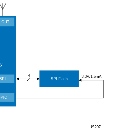
 OUT
gy
4
3.3V/1.5mA
SPI Flash
SPI
GPIO
US207