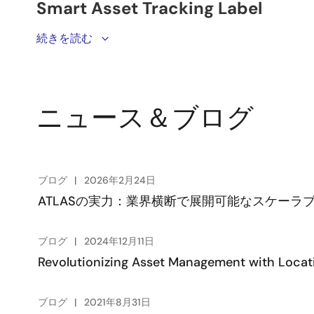
Renesas’
続きを読む
smart asset tracking label
leverages Renesas
with environmental in data logging in an ultra-thin, fl
®
DA14531
ultra-low power Bluetooth
Low Energy 5.1 So
ニュース＆ブログ
ブログ
2026年2月24日
ATLASの実力：業界横断で展開可能なスケー
ブログ
2024年12月11日
Revolutionizing Asset Management with Locat
ブログ
2021年8月31日