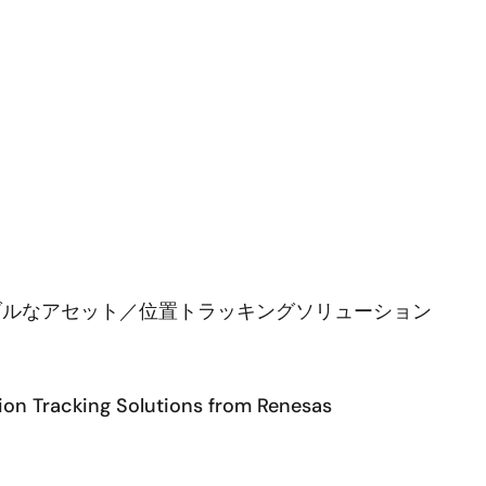
’ ultra-low power devices to provide package or asset track
exible and easily disposable device. The design is based on th
C.
ラブルなアセット／位置トラッキングソリューション
ion Tracking Solutions from Renesas