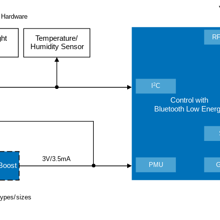
 Hardware
RF
ght
Temperature/
Humidity Sensor
2
I
C
Control with
Bluetooth Low Ener
3V/3.5mA
PMU
Boost
 types/sizes