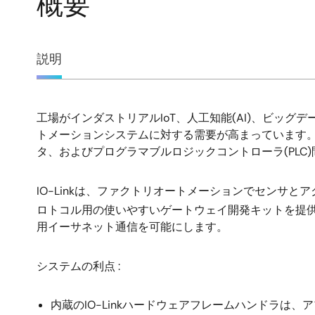
概要
概
説明
要
工場がインダストリアルIoT、人工知能(AI)、ビッ
説
トメーションシステムに対する需要が高まっています
タ、およびプログラマブルロジックコントローラ(PLC
明
IO-Linkは、ファクトリオートメーションでセンサとア
ロトコル用の使いやすいゲートウェイ開発キットを提供し
用イーサネット通信を可能にします。
システムの利点 :
内蔵のIO-Linkハードウェアフレームハンドラ