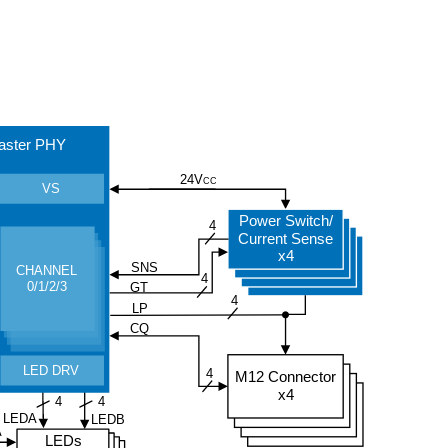
aster PHY
24V
CC
VS
Power Switch/
4
Current Sense
x4
SNS
CHANNEL
4
0/1/2/3
GT
4
LP
CQ
LED DRV
4
M12 Connector
x4
4
4
LEDA
LEDB
A
LEDs