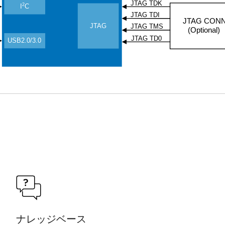
JTAG TDK
2
I
C
JTAG TDI
JTAG CON
JTAG
JTAG TMS
(Optional)
JTAG TD0
USB2.0/3.0
ナレッジベース