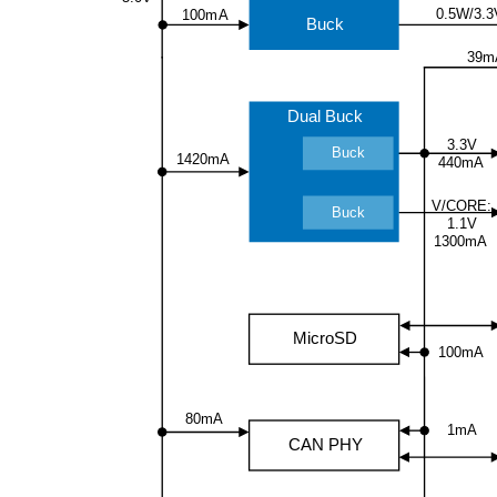
0.5W/3.3
100mA
Buck
39m
Dual Buck
3.3V
Buck
1420mA
440mA
V/CORE:
Buck
1.1V
1300mA
MicroSD
100mA
80mA
1mA
CAN PHY