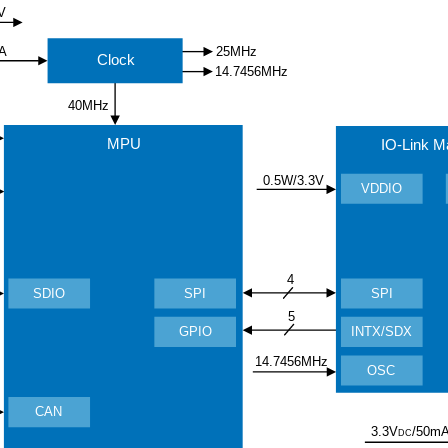
V
A
25MHz
Clock
14.7456MHz
40MHz
MPU
IO-Link M
0.5W/3.3V
VDDIO
4
SPI
SDIO
SPI
5
INTX/SDX
GPIO
14.7456MHz
OSC
CAN
/50m
3.3V
DC