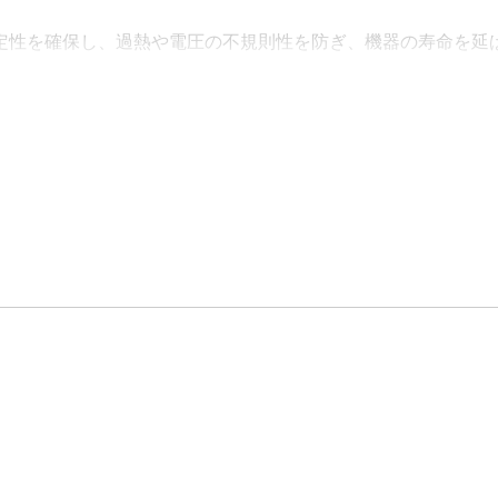
定性を確保し、過熱や電圧の不規則性を防ぎ、機器の寿命を延
、機器の故障の可能性が低減されます。
ョン向けに最適化されているため、複数のセンサとアクチュエータ
のセキュリティが強化されます。