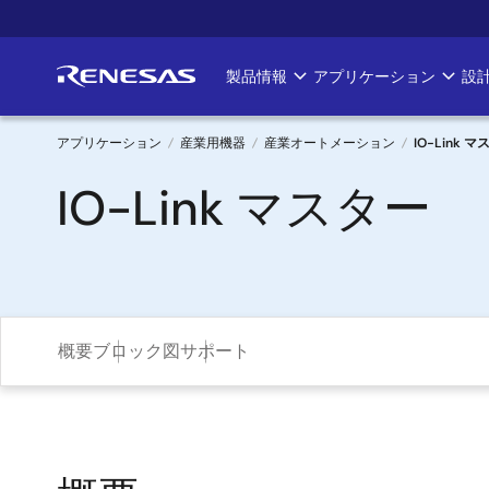
メ
イ
ン
製品情報
アプリケーション
設
Main
コ
ン
navigation
テ
アプリケーション
産業用機器
産業オートメーション
IO-Link 
ン
パ
IO-Link マスター
ツ
に
ン
移
く
動
ず
概要
ブロック図
サポート