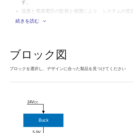
す。
温度と電源電圧の監視と保護により、システムの安
チャネルと接続されたデバイスの過負荷保護により
続きを読む
最大8ポートのIO-Linkマスターアプリケーシ
し、配線の複雑さが軽減されます。
オプションのセキュアブート機能により、システム
ブロック図
ブロックを選択し、デザインに合った製品を見つけてください
Skip
interactive
Exiting
block
Interactive
diagram
Block
24V
CC
Diagram
Buck
5.0V