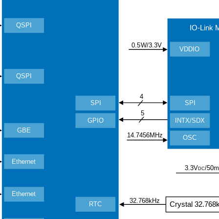
QSPI
IO-Link 
0.5W/3.3V
VDDIO
QSPI
4
SPI
SPI
5
INTX/SDX
GPIO
GBE
14.7456MHz
OSC
Ethernet
/50
3.3V
DC
Ethernet
32.768kHz
Crystal 32.768
RTC