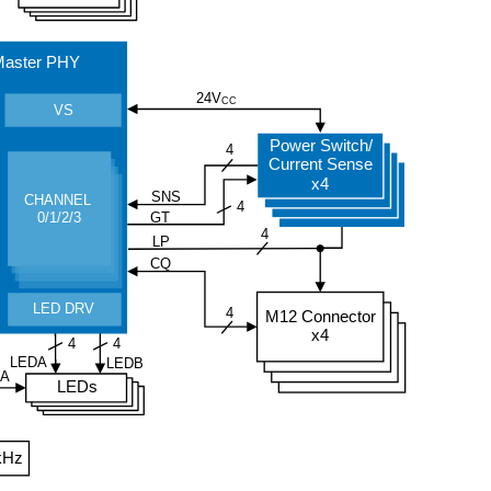
Master PHY
24V
CC
VS
Power Switch/
4
Current Sense
x4
SNS
CHANNEL
4
0/1/2/3
GT
4
LP
CQ
LED DRV
4
M12 Connector
x4
4
4
LEDA
LEDB
mA
LEDs
kHz