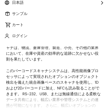
日本語
概
説明
サンプル
要
カート
世界的なEコマースと物流の成長に伴い、資産の量が増
説
ログイン
加し、在庫や資産管理に関するリアルタイムの可視化
明
へのニーズが高まっています。 産業用バーコードスキ
ャナは、物流、倉庫管理、製造、小売、その他の業界
において、在庫や資産の効率的な追跡に欠かせない役
割を果たしています。
このバーコードスキャナシステムは、高性能画像プロ
セッサによって実現されたオプションのオブジェクト
検出を備えた統合画像ベースのスキャナを使用し、1D
および2Dバーコードに加え、NFCも読み取ることがで
きます。 RS-232、USB、または無線通信による柔軟な
データ共有により、幅広い業界や管理システムとの連
携が可能になります。 さらに、幅広いオプションの