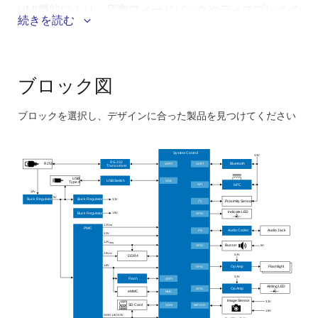
HMI機能により、音声フィードバックやディスプレイイ
続きを読む
ンタフェースなどをサポートした、拡張性の高い設計
が可能になります。 このシステムは、最終アプリケー
ションに応じて、RZ MPUファミリのさまざまなプロセ
ッサをベースにすることができます。
ブロック図
このシステムのメリット：
ブロックを選択し、デザインに合った製品を見つけてください
Skip
DRP-AIアクセラレーションによるオプションの高度
interactive
System Control
3.3V
オブジェクト検出は、マルチコード認識や光学式文
block
RS-232
UART
UART
RJ50
Bluetooth
Transceiver
字認識 (OCR) など、複雑なスキャン環境においてエ
diagram
USB
USB
USB Switch
Type A
SPI
NFC
ッジインテリジェンスを提供
12V
5V
3.3V
Buck Regulator
Buck Regulator
2
I
C
Proximity Sensor
フラッシュLEDの照明により、さまざまな周囲光条
Indicate LED
1.8V
Buck Regulator
GPIO
件下でも安定かつ信頼性の高いスキャン性能を発揮
1.1V
DD
PMIC
2
I
S
Audio Codec
Audio Jack
3.3V
1.2V
DDQ
GPIO
5V
Buzzer
IR LEDによる照明により、目に見える点滅を抑
2.5V
PP
3.3V
DDR4
え、動作中の目の不快感を軽減
1.8V
GPIO
Op Amp
Flashlight
3.3V
QSPI
Flash
レーザの代わりに赤色LEDで照準を合わせること
Aiming LED
GPIO
Op Amp
MMC
eMMC
でより安全に操作可能
Image Sensor
3.3V
SDHI
SD Card
MIPI CSI
1.8V
SDIO 1.8V/3.3V