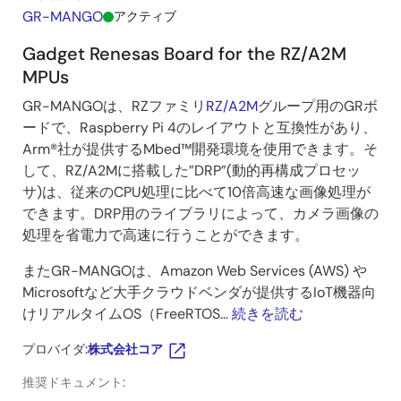
GR-MANGO
アクティブ
Gadget Renesas Board for the RZ/A2M
MPUs
GR-MANGOは、RZファミリ
RZ/A2M
グループ用のGRボ
ードで、Raspberry Pi 4のレイアウトと互換性があり、
Arm®社が提供するMbed™開発環境を使用できます。そ
して、RZ/A2Mに搭載した”DRP”(動的再構成プロセッ
サ)は、従来のCPU処理に比べて10倍高速な画像処理が
できます。DRP用のライブラリによって、カメラ画像の
処理を省電力で高速に行うことができます。
またGR-MANGOは、Amazon Web Services (AWS) や
Microsoftなど大手クラウドベンダが提供するIoT機器向
けリアルタイムOS（FreeRTOS...
続きを読む
プロバイダ:
株式会社コア
推奨ドキュメント: