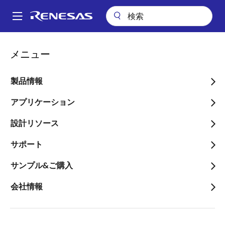
メ
イ
A
ン
Main
コ
アプリケーション
産業用機器
小売の決済自動化ソリューション
navigation
メニュー
ン
バーコードスキャナシステム
パ
テ
ン
バーコードスキャナシステ
ン
製品情報
ツ
く
ム
に
アプリケーション
ず
移
設計リソース
動
サポート
ページセクションへ移動：
サンプル&ご購入
会社情報
概要