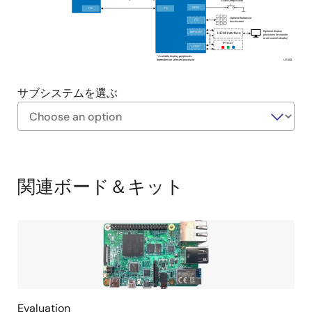
Scan/Sleep Button
省電力設計により、オブジェクトが検知された際に
GPIO
2
2
I
C
I
C
Optional buttons or
2
I
C
近接センサを使ってシステムをスタンバイ状態から
touchscreen
Optional display
MIPI DSI*
HDMI Interface
provisions for monitor
復帰させる仕組みと、スマートウェイクアップ機能
or on
-scanner display
TFT-LCD
LVDS*
を備えた低消費電力部品を組み合わせることで、消
*Available display peripherals
dependent on selected processor
US108
費電力を削減
サブシステムを選ぶ
Exiting
Interactive
Block
関連ボード＆キット
Diagram
Evaluation