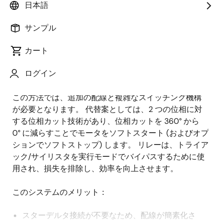
日本語
概
説明
アプリケーション
サンプル
要
カート
従来、三相ACモータはスター型構成で始動し、その後
説
ログイン
デルタ型構成に切り替えて突入電流と機械的ストレス
明
を減らし、モータの寿命を延ばしています。 しかし、
この方法では、追加の配線と複雑なスイッチング機構
が必要となります。 代替案としては、2 つの位相に対
する位相カット技術があり、位相カットを 360° から
0° に減らすことでモータをソフトスタート (およびオプ
ションでソフトストップ) します。 リレーは、トライア
ック/サイリスタを実行モードでバイパスするために使
用され、損失を排除し、効率を向上させます。
このシステムのメリット：
スターデルタ接続が不要なため、配線が簡素化さ