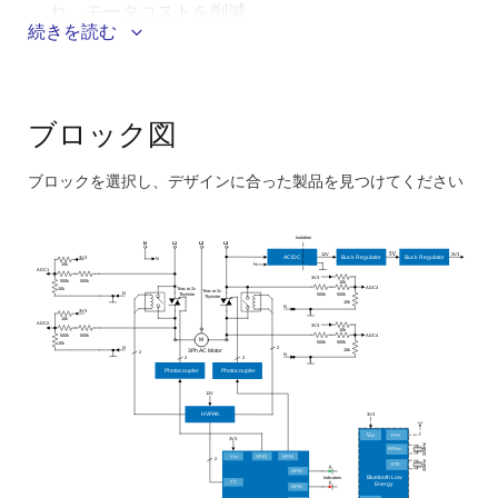
れ、モータコストを削減
続きを読む
機械的ストレスの低減によるモータ寿命の延長
突入電流を大幅に減少させ、その持続時間を精密に
制御可能
ブロック図
シンプルなポテンショメータによる簡単なパラメー
タ調整が可能
ブロックを選択し、デザインに合った製品を見つけてください
RS-485やCANなどの制御用バスインタフェースを
Skip
オプションで提供
interactive
Isolation
Bluetooth経由でスマートフォンからアクセスできる
N
L1
L2
L3
block
12V
3V3
5V
Buck Regulator
Buck Regulator
AC/DC
3V3
N
10k
N
ユーザフレンドリなGUIをオプションで提供
ADC1
diagram
3V3
500k
500k
10k
ADC3
Triac or 2x
10k
Triac or 2x
N
T
hyristor
500k
500k
T
hyristor
10k
N
3V3
10k
ADC2
3V3
10k
500k
500k
ADC4
M
500k
500k
10k
N
2
10k
3
Ph
AC Motor
2
N
2
2
Photocoupler
Photocoupler
12V
3V3
HVPAK
PHY
V
dd
3V3
32MHz
RFOsc.
V
GPIO
GPIO
dd
2
32kHz
RTC
GPIO
Bluetooth Low
Indicators
2
I
C
Energy
GPIO