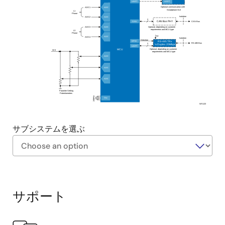
UART
UART
Optional communication with
ADC
ADC1
Smartphone GUI
L1
Phase
Isolation
ADC
ADC2
2
CAN
CAN Bus
CAN Bus PHY
Optional, depending on customer
ADC
ADC
3
requirements and MCU type
L
3
Phase
5V
ADC
ADC
4
Isolation
Direction
GPIO
RS-485 TRx
RS
-
485 Bus
2
½ Duplex 20Mbps
UART
Optional, depending on customer
MCU
3V3
requirements and MCU type
ADC
ADC
ADC
Paramter Setting
Potentiometers
24MHz
Osc
WS123
サブシステムを選ぶ
Exiting
Interactive
Block
サポート
Diagram