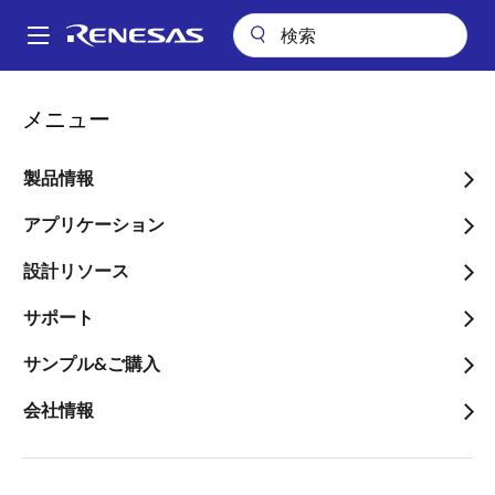
メ
イ
A
ン
Main
コ
アプリケーション
産業用機器
モータドライブ
navigation
メニュー
ン
三相ACモータのソフトスタート
パ
テ
ン
三相ACモータのソフトス
ン
製品情報
ツ
く
タート
に
アプリケーション
ず
移
設計リソース
動
サポート
ページセクションへ移動：
サンプル&ご購入
会社情報
概要