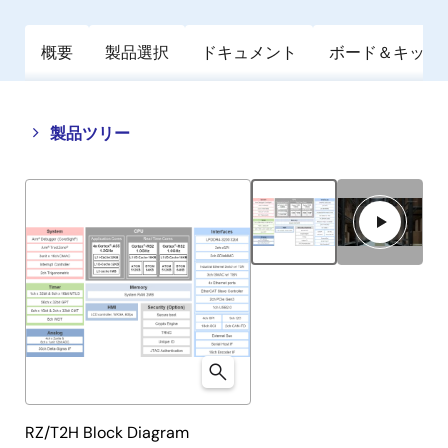
概要
製品選択
ドキュメント
ボード＆キット
Close
Open
製品ツリー
product
product
tree
tree
menu
menu
RZ/T2H Block Diagram