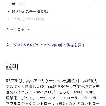
ポート）
最大9軸のモータ制御
Octa/Quad SPI対応
ADC: 12bit 4ch x 2unit + 6ch 1unit
もっと見る
ΔΣ I/F: 30ch
セキュアブート
RZ 32 & 64ビットMPU内の他の製品を探す
セキュアアップデート
ハードウエア暗号IP
真性乱数発生器
説明
JTAG認証
Arm TrustZone
RZ/T2Hは、高いアプリケーション処理性能、高精度リ
アルタイム制御およびLinux処理を1チップで実現する先
パッケージ：729ピン FCBGA
進のハイエンド・マイクロプロセッサ（MPU）です。
電圧：0.8Vコア、1.1V DDR 1.8V PLL、OSC、USB I/O
産業用ロボット、モーションコントローラ、プログラ
3.3V GPIO、xSPI、RMII、MII
マブルロジックコントローラ（PLC）などのコントロー