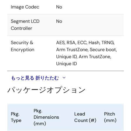
Image Codec
No
Segment LCD
No
Controller
Security &
AES, RSA, ECC, Hash, TRNG,
Encryption
Arm TrustZone, Secure boot,
Unique ID, Arm TrustZone,
Unique ID
もっと見る
折りたたむ
パッケージオプション
Pkg.
Pkg.
Lead
Pitch
Dimensions
Type
Count (#)
(mm)
(mm)