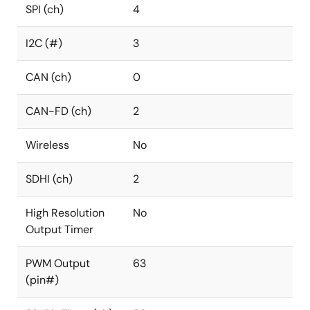
SPI (ch)
4
I2C (#)
3
CAN (ch)
0
CAN-FD (ch)
2
Wireless
No
SDHI (ch)
2
High Resolution
No
Output Timer
PWM Output
63
(pin#)