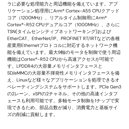
RZファミリMPUの
検証済みDRAMオプションはこち
ラに必要な処理能力と周辺機能を備えています。アプ
ら
リケーション処理用にArm® Cortex-A55 CPUクアッド
コア（1200MHz）、リアルタイム制御用にArm®
Cortex®-R52 CPUデュアルコア（1000MHz）、さらに
TSN(タイムセンシティブネットワーキング)および
EtherCAT、EtherNet/IP、PROFINET RT/IRTなどの各種
産業用Ethernetプロトコルに対応するネットワーク機
能を備えています。最大9軸のモータを制御で使う周辺
機能はCortex®-R52 CPUから高速アクセスが可能で
す。LPDDR4の大容量メモリインタフェースと
SD/eMMCの大容量不揮発性メモリインタフェースを備
え、Linuxなど様々なアプリケーションを処理できるオ
ペレーティングシステムをサポートします。PCIe Gen3
の2レーン、xSPIの2チャネル、その他の高速インタフ
ェースも利用可能です。多軸モータ制御を1チップで実
現できるため、部品点数が減り、消費電力と基板サイ
ズの削減に貢献します。