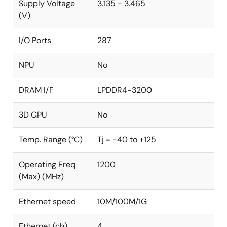
Supply Voltage
3.135 - 3.465
(V)
I/O Ports
287
NPU
No
DRAM I/F
LPDDR4-3200
3D GPU
No
Temp. Range (°C)
Tj = -40 to +125
Operating Freq
1200
(Max) (MHz)
Ethernet speed
10M/100M/1G
Ethernet (ch)
4