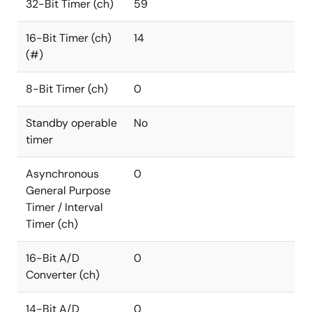
32-Bit Timer (ch)
59
16-Bit Timer (ch)
14
(#)
8-Bit Timer (ch)
0
Standby operable
No
timer
Asynchronous
0
General Purpose
Timer / Interval
Timer (ch)
16-Bit A/D
0
Converter (ch)
14-Bit A/D
0