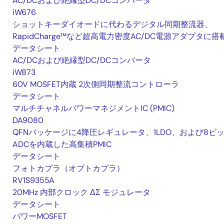
AC/DCおよび絶縁型DC/DCコンバータ
iW676
ショットキーダイオードに代わるデジタル同期整流器、
RapidCharge™など超高電力密度AC/DC電源アダプタに搭
データシート
AC/DCおよび絶縁型DC/DCコンバータ
iW873
60V MOSFET内蔵 2次側同期整流コントローラ
データシート
マルチチャネルパワーマネジメントIC (PMIC)
DA9080
QFNパッケージに4降圧レギュレータ、1LDO、および8ビ
ADCを内蔵した高集積PMIC
データシート
フォトカプラ（オプトカプラ）
RV1S9355A
20MHz 内部クロック ΔΣ モジュレータ
データシート
パワーMOSFET