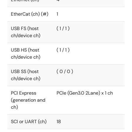
EtherCat (ch) (#)
1
USB FS (host
( 1 / 1 )
ch/device ch)
USB HS (host
( 1 / 1 )
ch/device ch)
USB SS (host
( 0 / 0 )
ch/device ch)
PCI Express
PCIe (Gen3.0 2Lane) x 1 ch
(generation and
ch)
SCI or UART (ch)
18