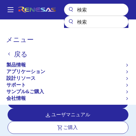
メ
イ
A
ン
Main
コ
全製品リスト
マイクロコントローラとマイクロプロセッサ
navigation
ン
RZ 32 & 64ビットMPU
RZ/T2H
パ
メニュー
テ
ン
RZ/T2H
ン
戻る
ツ
く
アクティブ
に
ず
製品情報
高いアプリケーション処理と高精度リ
移
アプリケーション
動
アルタイム制御を統合した先進のハイ
設計リソース
エンドMPUで9軸モータ制御を実現
サポート
サンプル&ご購入
会社情報
データシート
ユーザマニュアル
ご購入