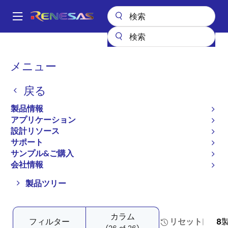
メ
イ
A
ン
Main
コ
全製品リスト
パワー & パワーマネジメント
DC/DCコンバータ
navigation
ン
ステップアップ／ステップダウン（昇降圧）
パ
メニュー
昇降圧コントローラ（外付けFET）
テ
プロダクトセレクタ: 昇降圧コントローラ（外付けFET）
ン
ン
戻る
ツ
く
プロダクトセレクタ: 昇降
に
ず
製品情報
圧コントローラ（外付け
移
アプリケーション
動
FET）
設計リソース
サポート
サンプル&ご購入
会社情報
Close
Open
製品ツリー
product
product
tree
tree
カラム
menu
menu
フィルター
リセット
8
(26 of 26)