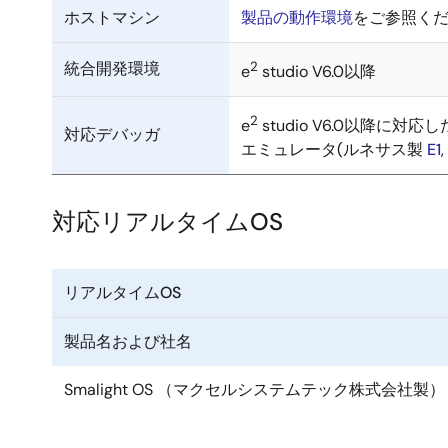
ホストマシン
製品の動作環境
をご参照く
統合開発環境
2
e
studio V6.0以降
2
e
studio V6.0以降に
対応デバッガ
エミュレータ(ルネサス製
E1
,
対応リアルタイムOS
リアルタイムOS
製品名および社名
Smalight OS （マクセルシステムテック株式会社製）