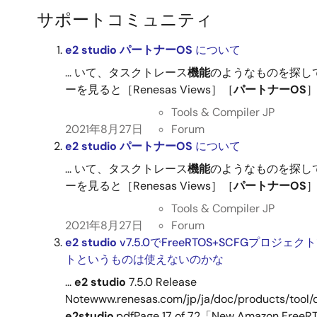
サポートコミュニティ
e2 studio
パートナー
OS
について
... いて、タスクトレース
機能
のようなものを探し
ーを見ると［Renesas Views］［
パートナー
OS
］
Tools & Compiler JP
2021年8月27日
Forum
e2 studio
パートナー
OS
について
... いて、タスクトレース
機能
のようなものを探し
ーを見ると［Renesas Views］［
パートナー
OS
］
Tools & Compiler JP
2021年8月27日
Forum
e2 studio
v7.5.0でFreeRTOS+SCFGプロジェク
トというものは使えないのかな
...
e2 studio
7.5.0 Release
Notewww.renesas.com/jp/ja/doc/products/tool
e2studio
.pdfPage 17 of 72「New Amazon FreeRT