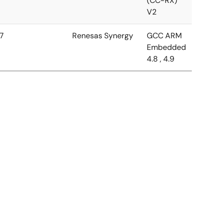
(CC-RX)
V2
.7
Renesas Synergy
GCC ARM
Embedded
4.8 , 4.9