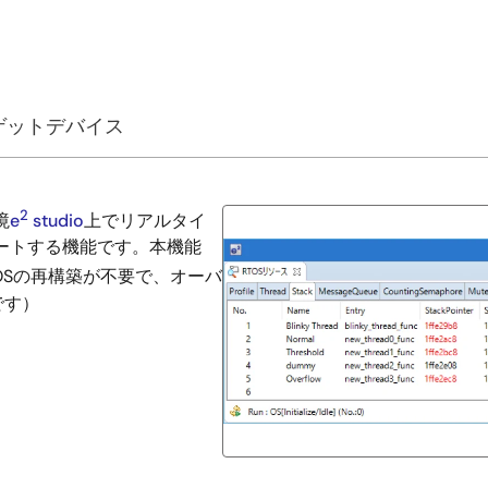
ゲットデバイス
2
境
e
studio
上でリアルタイ
ートする機能です。本機能
ムOSの再構築が不要で、オーバ
です）