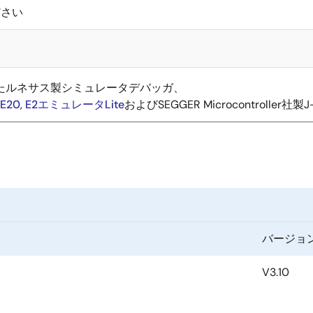
ださい
対応したルネサス製シミュレータデバッガ、
E20
,
E2エミュレータLite
およびSEGGER Microcontroller社製J-
バージョ
V3.10