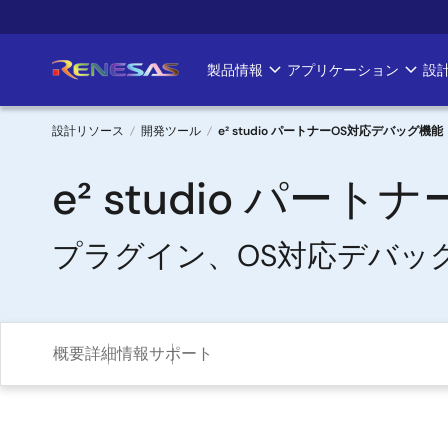
メ
イ
ン
製品情報
アプリケーション
設
Main
コ
ン
navigation
テ
設計リソース
開発ツール
e² studio パートナーOS対応デバッグ機能
ン
パ
ツ
e² studio パ
に
ン
移
プラグイン、OS対応デバッ
く
動
ず
概要
詳細情報
サポート