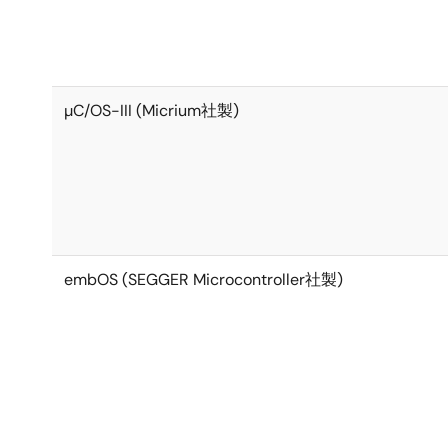
µC/OS-III (Micrium社製)
embOS (SEGGER Microcontroller社製)