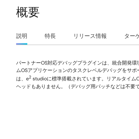
概要
概
説明
特長
リリース情報
ター
要
パートナーOS対応デバッグプラグインは、統合開発環
説
ムOSアプリケーションのタスクレベルデバッグをサポ
2
明
は、e
studioに標準搭載されています。リアルタイ
ヘッドもありません。（デバッグ用パッチなどは不要