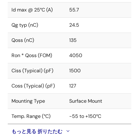
Id max @ 25°C (A)
55.7
Qg typ (nC)
24.5
Qoss (nC)
135
Ron * Qoss (FOM)
4050
Ciss (Typical) (pF)
1500
Coss (Typical) (pF)
127
Mounting Type
Surface Mount
Temp. Range (°C)
-55 to +150°C
もっと見る
折りたたむ