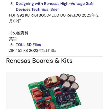
Designing with Renesas High-Voltage GaN
Devices Technical Brief
PDF
992 KB
R16TB0004EU0100 Rev.1.00
2025年12
月02日
その他資料
英語
TOLL 3D Files
ZIP
452 KB
2023年12月13日
Renesas Boards & Kits