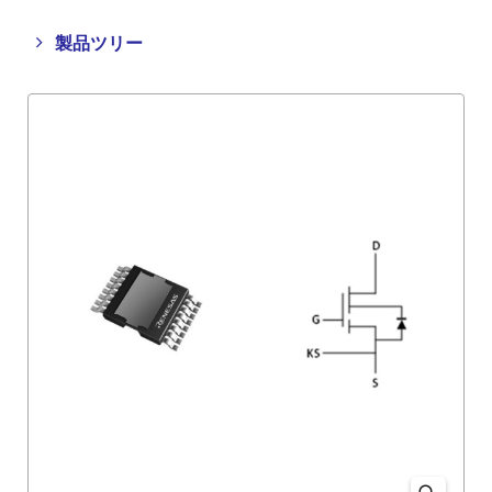
Close
Open
製品ツリー
product
product
tree
tree
menu
menu