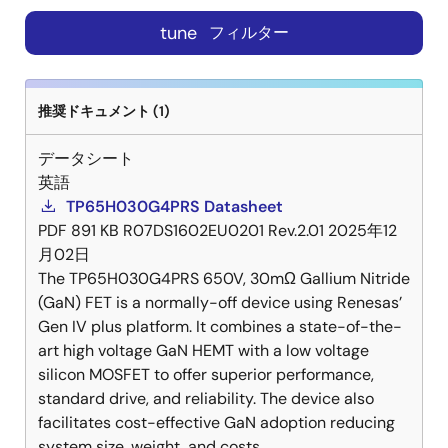
tune
フィルター
推奨ドキュメント (1)
データシート
英語
TP65H030G4PRS Datasheet
PDF
891 KB
R07DS1602EU0201 Rev.2.01
2025年12
月02日
The TP65H030G4PRS 650V, 30mΩ Gallium Nitride
(GaN) FET is a normally-off device using Renesas’
Gen IV plus platform. It combines a state-of-the-
art high voltage GaN HEMT with a low voltage
silicon MOSFET to offer superior performance,
standard drive, and reliability. The device also
facilitates cost-effective GaN adoption reducing
system size, weight, and costs.