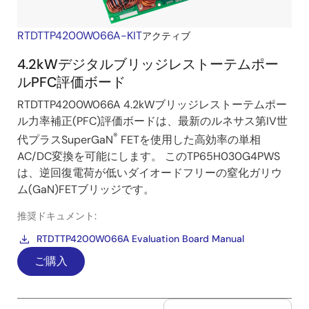
RTDTTP4200W066A-KIT
アクティブ
4.2kWデジタルブリッジレストーテムポー
ルPFC評価ボード
RTDTTP4200W066A 4.2kWブリッジレストーテムポー
ル力率補正(PFC)評価ボードは、最新のルネサス第IV世
®
代プラスSuperGaN
FETを使用した高効率の単相
AC/DC変換を可能にします。 このTP65H030G4PWS
は、逆回復電荷が低いダイオードフリーの窒化ガリウ
ム(GaN)FETブリッジです。
推奨ドキュメント:
RTDTTP4200W066A Evaluation Board Manual
ご購入