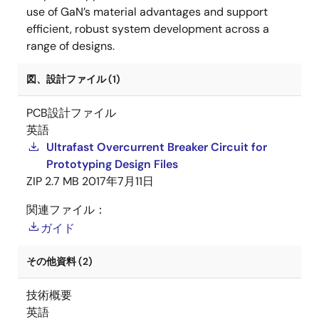
use of GaN’s material advantages and support
efficient, robust system development across a
range of designs.
図、設計ファイル (1)
PCB設計ファイル
英語
Ultrafast Overcurrent Breaker Circuit for
Prototyping Design Files
ZIP
2.7 MB
2017年7月11日
関連ファイル：
ガイド
その他資料 (2)
技術概要
英語