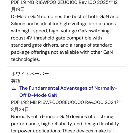
PDF
1.9 MB
R16WP0012EU0100 Rev.1.00
2025年12
月19日
D-Mode GaN combines the best of both GaN and
Silicon and is ideal for high-voltage applications
with high-speed, high-voltage GaN switching,
robust 4V threshold gate compatible with
standard gate drivers, and a range of standard
package offerings not available with other GaN
technologies.
ホワイトペーパー
英語
The Fundamental Advantages of Normally-
Off D-Mode GaN
PDF
1.92 MB
R16WP0008EU0000 Rev.0.00
2024年
8月28日
Normally-off d-mode GaN devices offer strong
performance, high reliability, and design flexibility
for power applications. These devices make full