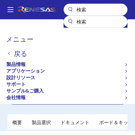
メ
イ
A
ン
Main
コ
全製品リスト
パワーディスクリート
GaNパワーディスクリート
navigation
ン
TP65H030G4PRS
パ
メニュー
テ
ン
TP65H030G4PRS
ン
戻る
ツ
く
アクティブ
に
ず
製品情報
650V 30mΩ SuperGaN FET in TOLT
移
アプリケーション
動
設計リソース
サポート
データシート
サンプル&ご購入
会社情報
ご購入
概要
製品選択
ドキュメント
ボード＆キット