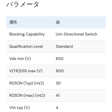
パラメータ
属性
値
Blocking Capability
Uni-Directional Switch
Qualification Level
Standard
Vds min (V)
650
V(TR)DSS max (V)
800
RDSON (Typ) (mΩ)
30
RDSON (max) (mΩ)
41
Vth typ (V)
4