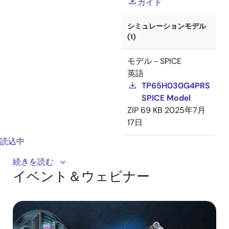
ガイド
シミュレーションモデル
(1)
モデル－SPICE
英語
TP65H030G4PRS
SPICE Model
ZIP
69 KB
2025年7月
17日
読込中
The latest generation of high-voltage Gallium Nitride
続きを読む
イベント＆ウェビナー
(GaN) FETs offers superior thermal efficiency and
ultra-low power loss, enabling high-density power
conversion in multi-kilowatt AI datacenters, industrial
systems, and charging applications.