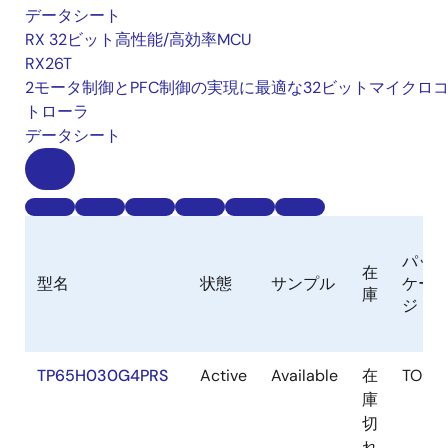
データシート
RX 32ビット高性能/高効率MCU
RX26T
2モータ制御とPFC制御の実現に最適な32ビットマイクロ
トローラ
データシート
パッ
在
型名
状態
サンプル
ケー
庫
ジ
TP65H030G4PRS
Active
Available
在
TOLT
庫
切
れ