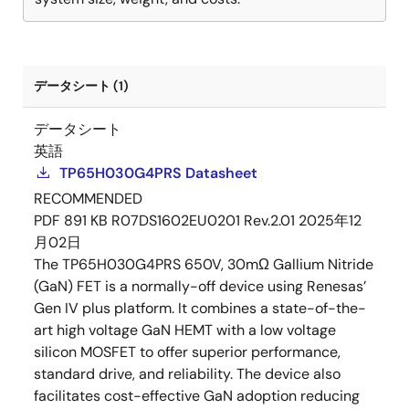
データシート (1)
データシート
英語
TP65H030G4PRS Datasheet
RECOMMENDED
PDF
891 KB
R07DS1602EU0201 Rev.2.01
2025年12
月02日
The TP65H030G4PRS 650V, 30mΩ Gallium Nitride
(GaN) FET is a normally-off device using Renesas’
Gen IV plus platform. It combines a state-of-the-
art high voltage GaN HEMT with a low voltage
silicon MOSFET to offer superior performance,
standard drive, and reliability. The device also
facilitates cost-effective GaN adoption reducing