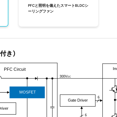
PFCと照明を備えたスマートBLDCシ
ーリングファン
付き)
In
PFC Circuit
300V
DC
MOSFET
6
Gate Driver
river
6