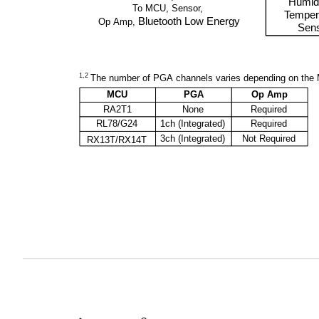
Humid
To MCU, Sensor,
Temper
Bluetooth Low Energy
Op Amp,
Sen
1,2
The number of PGA channels varies depending on th
MCU
PGA
Op Amp
RA2T1
None
Required
RL78/G24
1ch
(Integrated)
Required
3ch
(Integrated)
Not Required
RX13T
/RX14T