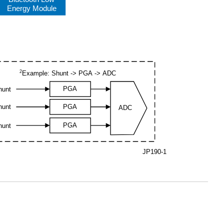
Energy Module
2
Example:
Shunt
-
> PGA
-
> ADC
PGA
hunt
PGA
hunt
ADC
PGA
hunt
JP190-1