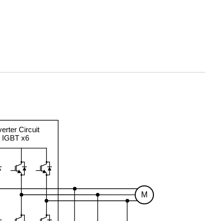
verter Circuit
IGBT x6
M