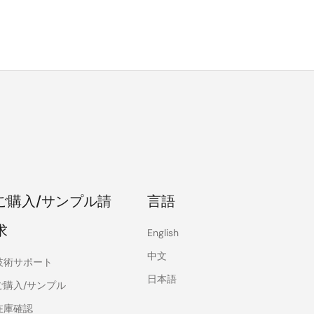
ご購入/サンプル請
言語
求
English
中文
技術サポート
日本語
ご購入/サンプル
在庫確認