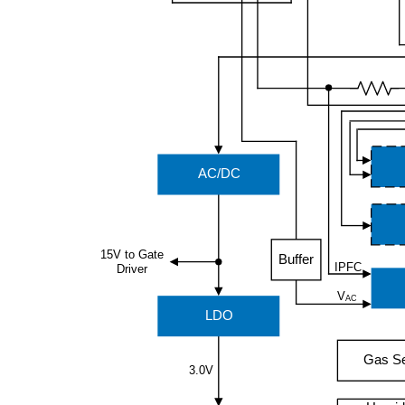
AC/DC
15V to Gate
Buffer
IPFC
Driver
V
AC
LDO
Gas S
3.0V