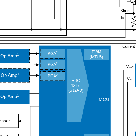
Shunt
I
u
Current
PWM
2
PGA
1
Op Amp
(MTU3)
2
PGA
V
*
uv
1
Op Amp
2
PGA
V
*
wu
ADC
12
-bit
(S12AD)
1
Op Amp
MCU
ensor