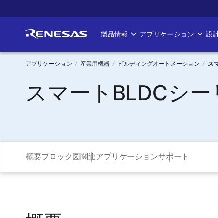
メ
イ
ン
製品情報
アプリケーション
設
Main
コ
ン
navigation
テ
アプリケーション
産業用機器
ビルディングオートメーション
スマ
ン
パ
スマートBLDCシー
ツ
に
ン
移
く
動
ず
概要
ブロック図
関連アプリケーション
サポート