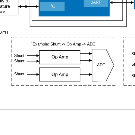
ity &
UART
2
ature
I
C
sor
e MCU
.
1
Example:
Shunt
-
> Op Amp
-
> ADC
S
Shunt
Op Amp
Shunt
S
ADC
Shunt
Op Amp
S