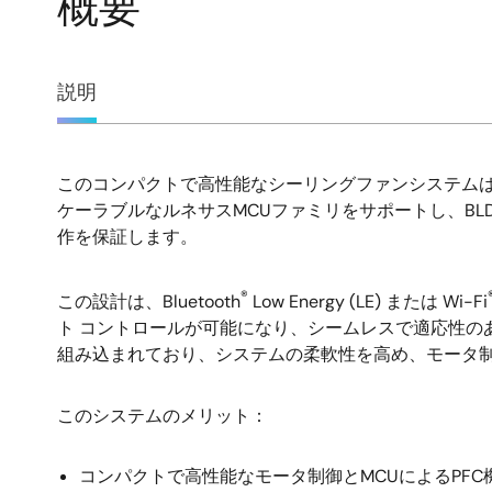
概要
概
説明
要
このコンパクトで高性能なシーリングファンシステムは
説
ケーラブルなルネサスMCUファミリをサポートし、B
作を保証します。
明
®
この設計は、Bluetooth
Low Energy (LE) または Wi-Fi
ト コントロールが可能になり、シームレスで適応性のある
組み込まれており、システムの柔軟性を高め、モータ
このシステムのメリット：
コンパクトで高性能なモータ制御とMCUによるPFC