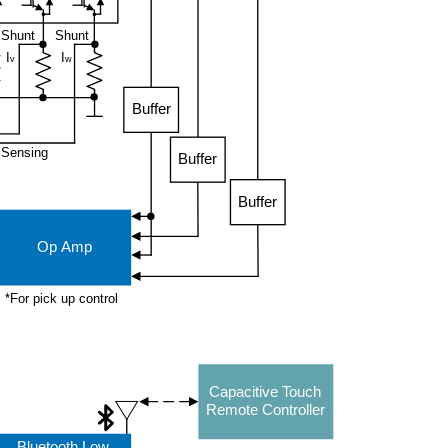
Shunt
Shunt
I
I
v
w
Buffer
 Sensing
Buffer
Buffer
Op Amp
*For pick up control
Capacitive Touch
Remote Controller
Bluetooth Low