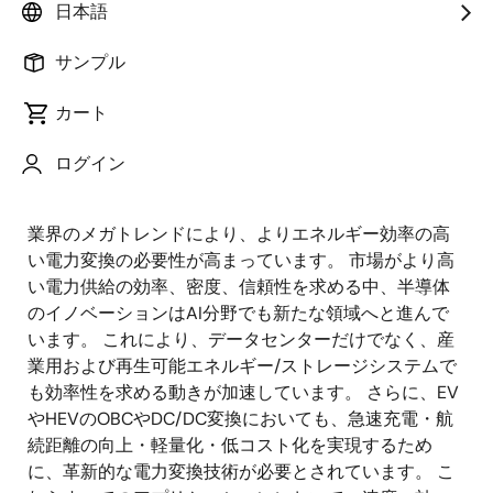
ーケティング&アーキテクチャ
日本語
画
アーロック・バット
サンプル
像
GaNプロダクトマーケティングマネージ
カート
ャー
ログイン
公開日:2025年7月2日
業界のメガトレンドにより、よりエネルギー効率の高
い電力変換の必要性が高まっています。 市場がより高
い電力供給の効率、密度、信頼性を求める中、半導体
のイノベーションはAI分野でも新たな領域へと進んで
います。 これにより、データセンターだけでなく、産
業用および再生可能エネルギー/ストレージシステムで
も効率性を求める動きが加速しています。 さらに、EV
やHEVのOBCやDC/DC変換においても、急速充電・航
続距離の向上・軽量化・低コスト化を実現するため
に、革新的な電力変換技術が必要とされています。 こ