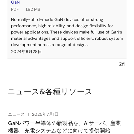
GaN
PDF
1.92 MB
Normally-off d-mode GaN devices offer strong
performance, high reliability, and design flexibility for
power applications. These devices make full use of GaN’s
material advantages and support efficient, robust system
development across a range of designs.
2024年8月28日
2件
ニュース&各種リソース
ニュース
2025年7月1日
GaNパワー半導体の新製品を、AIサーバ、産業
機器、充電システムなどに向けて提供開始