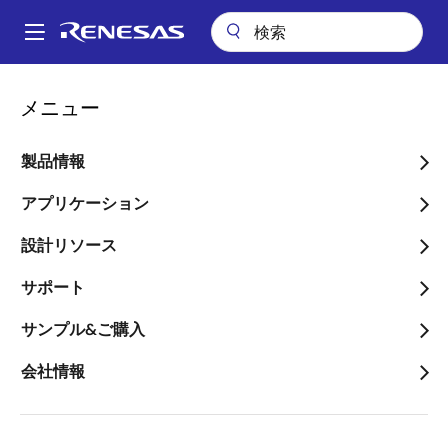
メ
イ
A
ン
Main
コ
会社案内
プレスセンター
ブログ
navigation
メニュー
ン
ルネサスのGaNを用いた高性能システムへの電力供給
パ
テ
ン
ルネサスのGaNを用いた高
ン
製品情報
ツ
く
性能システムへの電力供給
に
アプリケーション
ず
移
設計リソース
動
サポート
画
サンプル&ご購入
プリミット・パリク
像
GaN製品事業部バイスプレジデント
会社情報
画
ピエトロ・スカリア
像
シニアディレクター、パワーシステムマ