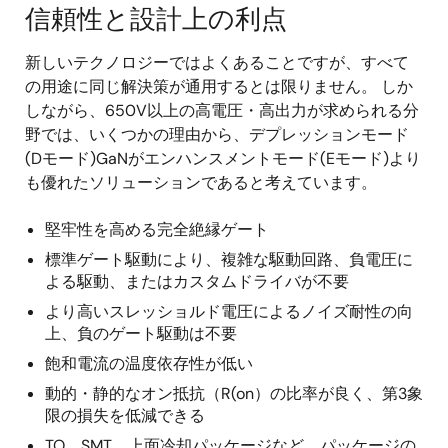
信頼性と設計上の利点
新しいテクノロジーではよくあることですが、すべて
の用途に同じ解決策が通用するとは限りません。 しか
しながら、650V以上の高電圧・高出力が求められる分
野では、いくつかの理由から、デプレッションモード
(Dモード)GaNがエンハンスメントモード(Eモード)より
も優れたソリューションであると考えています。
堅牢性を高める完全絶縁ゲート
標準ゲート駆動により、複雑な駆動回路、負電圧に
よる駆動、またはカスタムドライバが不要
より高いスレッショルド電圧によるノイズ耐性の向
上、負のゲート駆動は不要
飽和電流の温度依存性が低い
動的・静的なオン抵抗（R(on）の比率が良く、第3象
限の損失を低減できる
TO、SMT、上面冷却パッケージなど、パッケージの