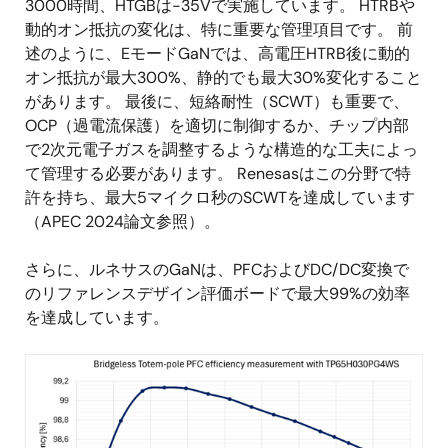
3000時間、HTGBは-35Vで実施しています。 HTRBや
動的オン抵抗の変化は、特に重要な管理項目です。 前
述のように、EモードGaNでは、高電圧HTRB後に動的
オン抵抗が最大300%、静的でも最大30%変化すること
があります。 最後に、短絡耐性（SCWT）も重要で、
OCP（過電流保護）を適切に制御するか、チップ内部
で2次元電子ガスを調整するような構造的な工夫によっ
て管理する必要があります。 Renesasはこの分野で特
許を持ち、最大5マイクロ秒のSCWTを達成しています
（APEC 2024論文参照）。
さらに、ルネサスのGaNは、PFCおよびDC/DC変換で
のリファレンスデザイン評価ボードで最大99%の効率
を達成しています。
画
像