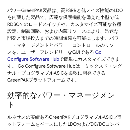
product
product
tree
tree
パワーGreenPAK製品は、高PSRRと低ノイズ性能のLDO
menu
menu
を内蔵した製品で、広範な保護機能を備えた小型で低
RDSON のロードスイッチや、カスタマイズ可能な各種
設定、制御回路、および内蔵リソースにより、迅速な
開発と市場投入までの時間短縮を可能にします。パワ
ー・マネージメントとパワー・コントロールのリソー
スを、ユーザーフレンドリーなGUIである
Go
Configure Software Hub
で簡単にカスタマイズできま
す。 Go Configure Software Hubは、ミックスド・シグ
ナル・プログラマブルASICを柔軟に開発できる
GreenPAKプラットフォームです。
効率的なパワー・マネージメン
ト
ルネサスの実績あるGreenPAKプログラマブルASICプラ
ットフォームをベースにしたLDOおよびDC/DCコンバ