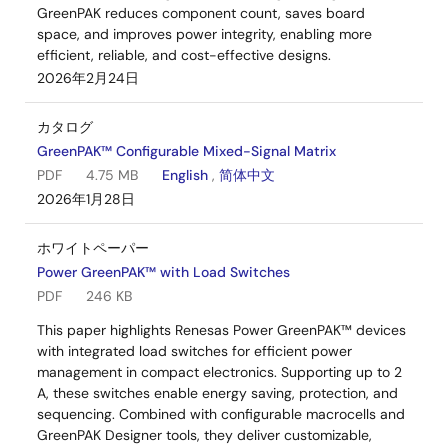
GreenPAK reduces component count, saves board
space, and improves power integrity, enabling more
efficient, reliable, and cost-effective designs.
2026年2月24日
カタログ
GreenPAK™ Configurable Mixed-Signal Matrix
PDF
4.75 MB
English
,
简体中文
2026年1月28日
ホワイトペーパー
Power GreenPAK™ with Load Switches
PDF
246 KB
This paper highlights Renesas Power GreenPAK™ devices
with integrated load switches for efficient power
management in compact electronics. Supporting up to 2
A, these switches enable energy saving, protection, and
sequencing. Combined with configurable macrocells and
GreenPAK Designer tools, they deliver customizable,