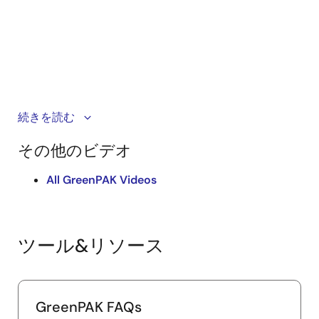
続きを読む
™
Discover GreenPAK
, a configurable mixed‑signal IC
platform that replaces discrete logic and streamlines
その他のビデオ
system design. By combining analog, digital, and
power functions in a compact, low‑power device,
All GreenPAK Videos
GreenPAK enables fast customization through an
intuitive GUI without added complexity. Engineers can
reduce BOM cost, lower power consumption, simplify
PCB routing, accelerate time‑to‑market, and take
ツール&リソース
advantage of in‑system configurability, making
GreenPAK a strong fit for building smarter and more
efficient designs across a wide range of applications.
GreenPAK FAQs