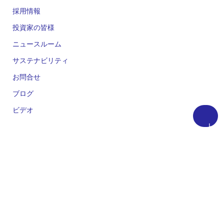
採用情報
投資家の皆様
ニュースルーム
サステナビリティ
お問合せ
ブログ
ビデオ
上
に
人気のツール
戻
統合開発環境 e² studio
る
統合開発環境 CS+
Renesas Flash Programmer
MCU / MPU セレクションツール