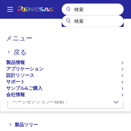
メ
イ
A
ン
Main
コ
全製品リスト
プログラマブルロジック
navigation
ン
GreenPAKプログラマブルデジアナ混載製品
パワーグリーンパック
パ
メニュー
テ
ン
パワーグリーンパック
ン
戻る
ツ
く
に
ず
製品情報
プロダクトセレクタ
移
アプリケーション
動
設計リソース
クロスリファレンス
サポート
サンプル&ご購入
会社情報
ページセクションへ移動：
Close
Open
製品ツリー