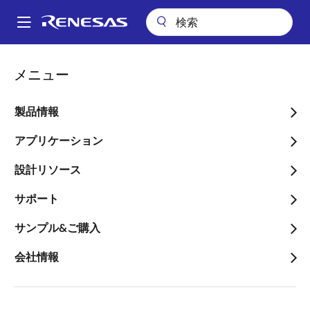
メ
イ
A
ン
Main
コ
アプリケーション
産業用機器
再生可能エネルギー&グリッド
navigation
メニュー
ン
パ
再生可能エネルギー&グリ
テ
ン
ン
製品情報
ッド
ツ
く
に
アプリケーション
ず
画像
移
設計リソース
動
サポート
サンプル&ご購入
会社情報