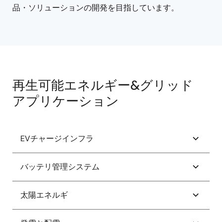
品・ソリューションの開発を目指しています。
再生可能エネルギー&グリッド
アプリケーション
EVチャージインフラ
2輪EV車用500Wオンボードバッテリチャージャ
バッテリ管理システム
EV用DC急速充電ステーション
20～28 セルバッテリパック（最大118V）
太陽エネルギ
EV用ポータブル充電器
バッテリフォーメーション・検査システム
グリッド接続ソーラーマイクロインバータ