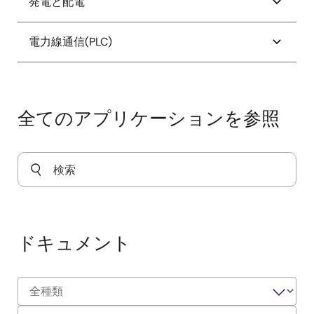
発電と配電
スマートEV充電器用OCPPインタフェースカード
（OIC）
シングルステージDAB方式ソーラーマイクロイン
20kW 三相PFCインバータ
電力線通信(PLC)
バータ
デジタルパワーシステム
3.6kW Vienna整流器
スマートソーラートラッキングおよびクリーニン
ハイエンドHMIを備えたEV充電器ウォールボック
低コストのDC電力線通信(PLC)
グシステム
ス
3.7kWシングルマトリックスコンバータ
電力線通信(PLC)ノード
全てのアプリケーションを参照
スマートソーラーバッテリ充電器
バッテリ交換式充電ステーション端末
シングルステージDAB方式ソーラーマイクロイン
電力線通信を用いた音声通信
バータ
ソーラーパワーロケーショントラッカ
トーテムポールインターリーブPFC方式デジタル電
太陽光発電(PV)アーク検出システム
力変換装置
灌漑用スマートソーラーポンプコントローラ
ハイブリッドインバータ
ドキュメント
双方向3000W UPS電源
電力線フィーダーターミナルユニット