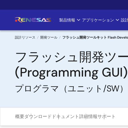
メ
イ
ン
製品情報
アプリケーション
設
Main
コ
ン
navigation
テ
設計リソース
開発ツール
フラッシュ開発ツールキット Flash Developmen
ン
パ
ツ
フラッシュ開発ツールキット
に
ン
移
(Programming GUI)
く
動
ず
プログラマ（ユニット/SW）
概要
ダウンロード
ドキュメント
詳細情報
サポート