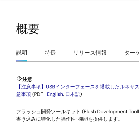
概要
概
説明
特長
リリース情報
ター
要
注意
説
【注意事項】USBインターフェースを搭載したルネサ
意事項
(PDF |
English
,
日本語
)
明
フラッシュ開発ツールキット (Flash Developme
書き込みに特化した操作性･機能を提供します。