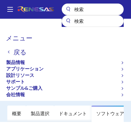
メ
イ
A
ン
Main
コ
全製品リスト
General Parts
SH7136
navigation
ン
パ
メニュー
SH7136
テ
ン
ン
戻る
新規採用非推奨品
ツ
く
に
32 ビットマイクロコントローラ
ず
製品情報
移
アプリケーション
動
設計リソース
ユーザマニュアル
サポート
サンプル&ご購入
ご購入
会社情報
概要
製品選択
ドキュメント
ソフトウェア／