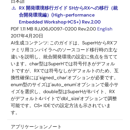
日本語
RX 開発環境移行ガイド SHからRXへの移行（統
合開発環境編）(High-performance
Embedded Workshop→CS+) Rev.2.00
PDF
1.11 MB
RJJ06J0097-0200 Rev.2.00
English
2017年4月20日
AI生成コンテンツ:
このガイドは、SuperHからRXフ
ァミリ用コンパイラへのソースコード移行時の主な
違いを説明し、統合開発環境の設定に焦点を当てて
います。char型はSuperHでは符号付きがデフォル
トですが、RXでは符号なしがデフォルトのため、互
換性確保には'signed_char'オプションが必要です。
enum型のサイズは'auto_enum'オプションで最小サ
イズを選択し、double型はSuperHが8バイト、RX
がデフォルト4バイトで'dbl_size'オプションで調整
可能です。CS+ IDEでの設定方法も示されていま
す。
アプリケーションノート