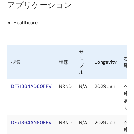
アプリケーション
Healthcare
サ
ン
在
型名
状態
Longevity
プ
庫
ル
DF71364AD80FPV
NRND
N/A
2029 Jan
在
庫
あ
り
DF71364AN80FPV
NRND
N/A
2029 Jan
在
庫