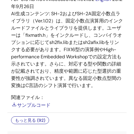
年9月26日
AI生成コンテンツ:
SH-2およびSH-2A固定小数点ラ
イブラリ（Ver.1.02）は、固定小数点演算用のインク
ルードファイルとライブラリを提供します。ユーザ
ーは「fixmath.h」をインクルードし、コンパイラオ
プションに応じてsh2fix.libまたはsh2afix.libをリン
クする必要があります。FIX16型の演算例やHigh-
performance Embedded Workshopでの設定方法も
示されています。さらに、対応する型や関数の詳細
が記載されており、精度や範囲に応じた型選択の重
要性が強調されています。異なる固定小数点型間の
変換はC言語のシフト演算で行います。
関連ファイル：
サンプルコード
もっと見る (92)